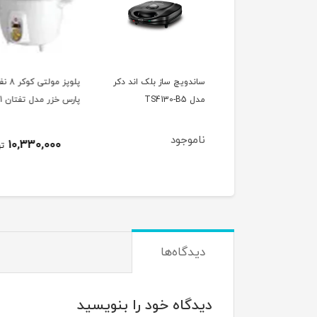
دویچ ساز بلک اند دکر
پلوپز مولتی کوکر 8 نفره
پلوپز مولتی
TS413
پارس خزر مدل تفتان 181
پارس خزر مدل تفتان 101
وجود
90,550,000
10,330,000
تومان
ت
دیدگاه‌ها
دیدگاه خود را بنویسید