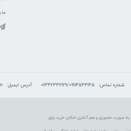
ما ر
شماره تماس:
01342342129/09114544145
آدرس ایمیل:
om
آغاز کرده، هم به صورت حضوری و هم آنلاین امکان خرید برای