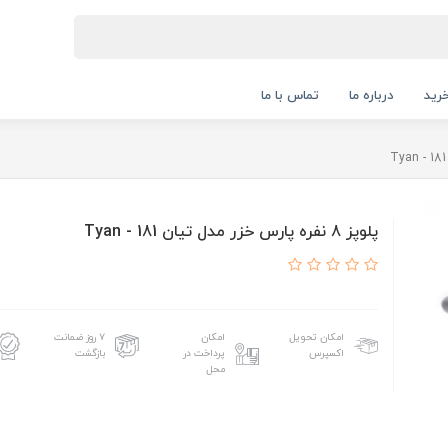
رید
درباره ما
تماس با ما
پلوپز 8 نفره پارس خزر مدل تيان 181 - Tyan
امکان تحویل
امکان
۷ روز ضمانت
اکسپرس
پرداخت در
بازگشت
محل