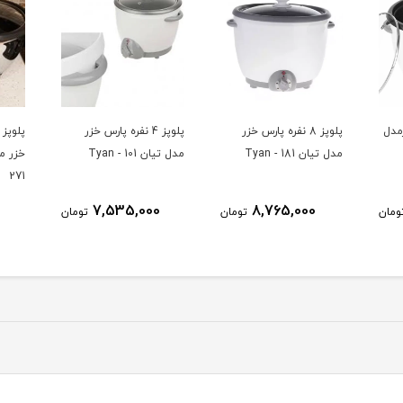
پلوپز 4 نفره پارس خزر
پلوپز 12 نفره استیل پارس
مدل تیان 101 - Tyan
خزر مدل تي اس 271 - TS-
181
271
10,071,000
7,535,000
ومان
تومان
تومان