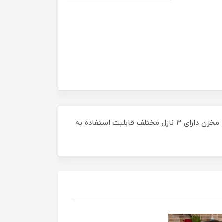
توان: 600 وات طول سیم : 8 مترفیلتر فومی و استیل قابل شستشو/مخزن بدون پاکت/چرخش 180 درجه برستخلیه آسان مخزن دارای 3 نازل مختلف قابلیت استفاده به