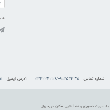
ما ر
شماره تماس:
01342342129/09114544145
آدرس ایمیل:
om
آغاز کرده، هم به صورت حضوری و هم آنلاین امکان خرید برای