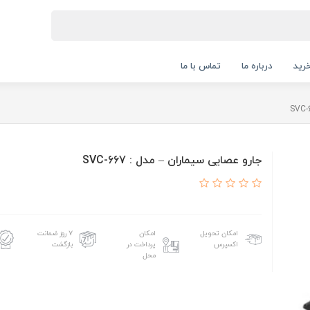
رید
درباره ما
تماس با ما
جارو عصایی سیماران – مدل : SVC-667
امکان تحویل
امکان
۷ روز ضمانت
اکسپرس
پرداخت در
بازگشت
محل