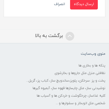
ارسال دیدگاه
انصراف
برگشت به بالا
منوی وب‌سایت
پنکه ها و بخاری ها
نظافتی منزل مثل جاروها و بخارشوی
پخت و پز: سرخکن، پلوپز،ساندویچ ساز، کباب پز، گریل...
نوشیدنی ساز، مثل چایسازها قهوه ساز، آبمیوه گیرها
کلیه غذاساز، چرخگوشت و خردکن ها و آسیاب ها
شخصی مثل اتوبخار و سشوارها و ...