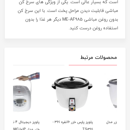
است که بسیار عالی است. یکی از ویژگی های سرخ کن
مباشی قابلیت دیدن مراحل پخت است. با این سرخ کن
بدون روغن مباشی ME-AF۹۸۵ دیگر هر غذا را بدون
استفاده روغن درست کنید.
محصولات مرتبط
مدل
پلوپز پارس خزر 16نفره 361 -
پلوپز ديجيتال 4 نفره پارس
TS-361
خزر مدل DMC-101P
كندوج