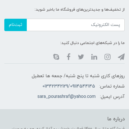
از تخفیف‌ها و جدیدترین‌های فروشگاه ما باخبر شوید:
ثبت‌نام
ما را در شبکه‌های اجتماعی دنبال کنید:
روزهای کاری شنبه تا پنج شنبه/ جمعه ها تعطیل
شماره تماس:
01342342129/09114544145
آدرس ایمیل:
sara_pourashraf@yahoo.com
درباره ما
فروشگاه ما از سال 1400 فعالیت خودش رو آغاز کرده، هم به صورت