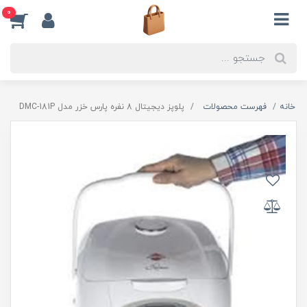
0
خانه
فهرست محصولات
پلوپز ديجيتال 8 نفره پارس خزر مدل DMC-181P