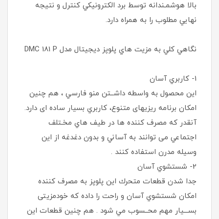
بالا هوشمـندانه توسط برد الكترونيكي كنترل و نتيجه
نهايي مطلوب را به همراه دارد.
نگاهي كلي به مزيت هاي پلوپز ديجيتال مدل DMC 181 P
1- كاربري آسان
اين محصول به واسطه داشــتن منو فارسي ، هم چنين
امکان برنامه ريزيهای متنوع، كاربري بسيار ساده ای دارد.
آنقدر كه مصرف كننده ها در طيف هاي مخـتلف
اجتماعي می توانند به آساني و بدون دغدغه از اين
وسيله مدرن استفاده كنند .
2- شستشوي آسان
جدا شدن قطعات متحرك اين پلوپز به مصرف كننده
امكان شستشوي آسان و راحت را داده كه خودمزيتی
بســـيار مهم محــسوب مي شود . هم چنين قطعات اين