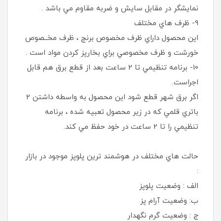
نمايشگر در مقابل سايش و ضربه مقاوم مي باشد .
9- ظرف هاي مختلف
اين محصول داراي ظرف مخصوص برنج ، ظرف مخــصوص
خورشت و ظرف مخصوصي براي بخارپز كردن مواد است .
10- برنامه تنظيمي تا 2 ساعت بعد از قطع برق هم قابل
اجراست.
اگر برق شهر قطع شود اين محصول به واسطه داشتن 2
باتري قلمي كه در زير محصول تعبيه شده ، برنامه
تنظيمي را تا 2 ساعت در خود حفظ مي كند.
حالت هاي مختلف در هوشمند ترين پلوپز موجود در بازار
:
الف : وضعيت پلوپز
ب: وضعيت آرام پز
ج : وضعيت گرم نگهدار