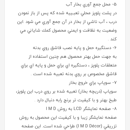
5- محل جمع آوري بخار آب
در پشت پلوپز محلي تعبـييه شده كه پس از باز نمودن
درب ، آب ناشي از بخار در آن جمع آوري مي شود .اين
وضعيت به نظافت و ايمني محصول كمك شاياني مي
كند .
6- دستگيره حمل و پايه نصب قاشق روي بدنه
به جهت حمل بهتر محصول هم چنين استفاده از
متعلقات پلوپز ، دستگيره اي براي حمل و پايه اي براي
قاشق مخصوص بر روي بدنه تعبيه شده است .
7- سوپاپ براي خروج بخار
سوپاپ (دريچه بخار) تعبیه شده بر روي درب اين پلوپز،
طبخ بهتر و با كيفيت تر برنج رابه دنبال دارد .
8- صفحه نمايشگر LCD به روش I M D
صفحه نمايشگر زيبا و با كيفيت اين محصول به روش
تزريقي (I M D Décor) طراحي شده است. این صفحه