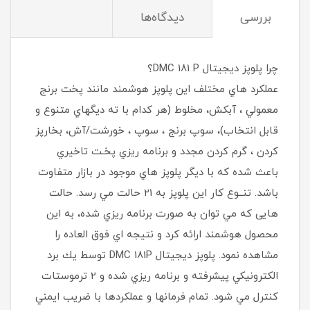
بررسی
دیدگاه‌ها
چرا پلوپز ديجيتال DMC 181 P؟
عملكرد هاي مختلف اين پلوپز هوشمند مانند پخت برنج
معمولي ، آبكش، مخلوط (هر كدام با ته ديگهاي متنوع و
قابل انتخاب)، سوپ برنج ، سوپ ، خورشت/آش، بخارپز
كردن ، گرم كردن مجدد و برنامه ريزي پخـت تاخيري
باعث شده كه با ديگر پلوپز هاي موجود در بازار متفاوت
باشد. تنــوع كار اين پلوپز به 21 حالت مي رسد. حالت
هایی كه مي توان به صورت برنامه ريزي شده، به اين
محصول هوشمند ارائه كرد و نتيجه اي فوق العاده را
مشاهده نمود. پلوپز ديجيتال DMC 181P توسط يك برد
الكترونيكي پيشرفته و برنامه ريزي شده و 2 ترموستات
كنترل مي شود. تمام فرمانها و عملكردها با ضريب ايمني