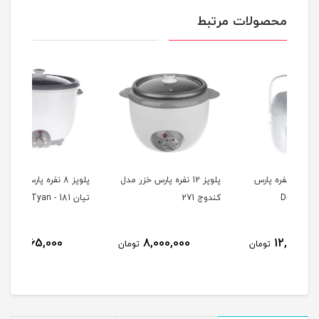
محصولات مرتبط
ه پارس
پلوپز 12 نفره پارس خزر مدل
پلوپز 8 نفره پارس خزر مدل
كندوج 271
تيان 181 - Tyan
-361
8,765,000
8,000,000
مان
تومان
تومان