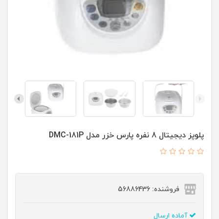
پلوپز ديجيتال 8 نفره پارس خزر مدل DMC-181P
فروشنده: 56886436
آماده ارسال