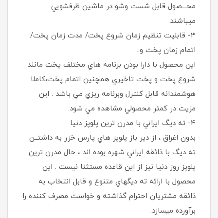
محـــصول قابل شست وشو در ماشين ظرفشويي
میباشند.
3- قابليت تنظيم زمان شروع پخت/ مدت زمان پخت/
اتمام زمان پخت و...
اين محصول با دارا بودن برنامه هاي مختلف پخت مانند
شروع پخت و پخت تاخيري همچنين اتمام پخت،كاملا
هوشمندانه قابل كنترل وبرنامه ريزي مي باشد . اين
مزيت در كمتر محصولي مشاهده مي شود.
4- ته ديگ ايراني با مدرن ترين پلوپز دنيا
بدون اغراق ، از دير باز پلوپز هاي پارس خزر به داشتــن
ته ديگ با ذائقه ايراني شهره بوده اند ، حال مدرن ترين
پلوپز روز دنيا نيز از اين قاعده مستثنا نيست . اين
محصول با ارائه ته ديگهاي متنوع و قابل انتخاب به
ذائقه مشتريان احترام گذاشته و خواست مصرف كننده را
برآورده میسازد.