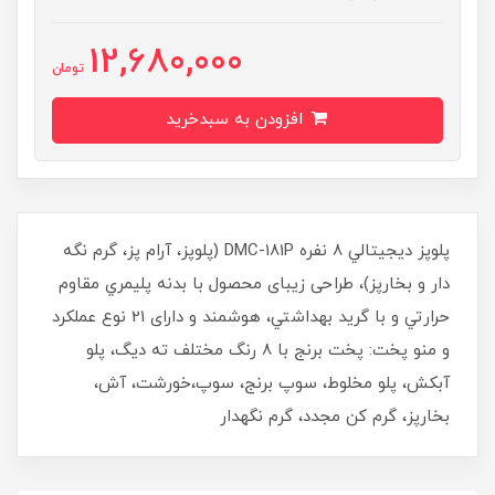
12,680,000
تومان
افزودن به سبدخرید
پلوپز ديجيتالي 8 نفره DMC-181P (پلوپز، آرام پز، گرم نگه
دار و بخارپز)، طراحی زیبای محصول با بدنه پليمري مقاوم
حرارتي و با گريد بهداشتي، هوشمند و دارای 21 نوع عملکرد
و منو پخت: پخت برنج با 8 رنگ مختلف ته دیگ، پلو
آبکش، پلو مخلوط، سوپ برنج، سوپ،خورشت، آش،
بخارپز، گرم کن مجدد، گرم نگهدار