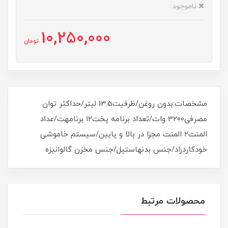
ناموجود
10,250,000
تومان
مشخصات:بدون روغن/ظرفیت13.5 لیتر/حداکثر توان
مصرفی3200 وات/تعداد برنامه پخت12 برنامهت/عداد
المنت2 المنت مجزا در بالا و پایین/سیستم خاموشی
خودکاردراد/جنس بدنهاستیل/جنس مخزن گالوانیزه
محصولات مرتبط