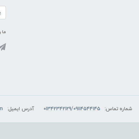
ما ر
شماره تماس:
01342342129/09114544145
آدرس ایمیل:
om