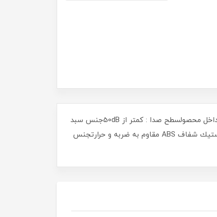
مداومت كاري : كاركرد مداوم تا پايان برنامه تنظيم شدهتوان مصرفي : ماكزيمم 250 وات، متغير و متاثر از دما و شرايط داخل محصولسطح صدا : كمتر از 50dBجنس سبد
:پلاستيك GPPS شفاف با گريد غذاييجنس كفي : پلاستيك ABS با گريد غذاييسوئيچ : عملگر لمسيجنس پنل لمسي :پلاستيك شفاف ABS مقاوم به ضربه و حرارتجنس