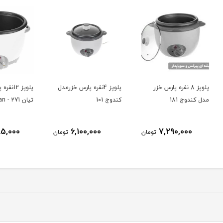
پلوپز 4نفره پارس خزرمدل
پلوپز 12نفره پارس خزرمدل
كندوج 101
تيان 271 - Tyan
مدل تيان 81
10,285,000
6,100,000
ومان
تومان
تومان