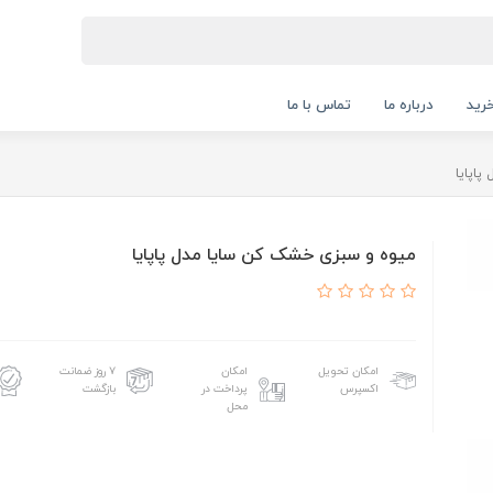
رید
درباره ما
تماس با ما
اپایا
میوه و سبزی خشک كن سایا مدل پاپایا
امکان تحویل
امکان
۷ روز ضمانت
اکسپرس
پرداخت در
بازگشت
محل