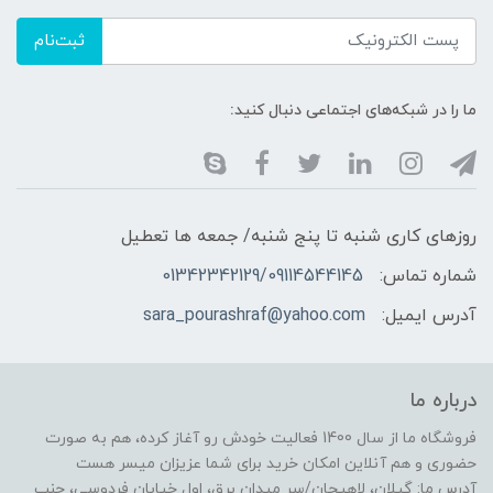
ثبت‌نام
ما را در شبکه‌های اجتماعی دنبال کنید:
روزهای کاری شنبه تا پنج شنبه/ جمعه ها تعطیل
شماره تماس:
01342342129/09114544145
آدرس ایمیل:
sara_pourashraf@yahoo.com
درباره ما
فروشگاه ما از سال 1400 فعالیت خودش رو آغاز کرده، هم به صورت
حضوری و هم آنلاین امکان خرید برای شما عزیزان میسر هست
آدرس ما: گیلان، لاهیجان/سر میدان برق، اول خیابان فردوسی، جنب