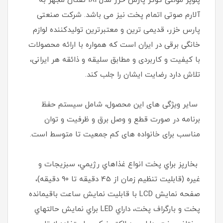
پلوپز مولتی کوکر پارس خزر مدل 181 تفتان مجهز به
آلارم صوتی اتمام پخت نیز می باشد. شرکت صنعتی
پارس خزر، قدیمی ترین و معتبرترین تولیدکننده لوازم
خانگی برقی در ایران است که همواره با ارائه محصولات
با کیفیت و کاربردی و مطابق سلیقه و ذائقه هر ایرانی،
تلاش دارد رضایت ایشان را جلب کند.
سایر ویژگی های این محصول، شامل سیستم حفظ
برنامه در صورت قطع و وصل برق و ظرفیت و توان
مناسب برای خانواده های کم جمعیت تا متوسط است.
بخارپز براي پخت انواع غذاهاي رژيمي، سبزيجات و
غيره (قابليت تنظيم زمان از 45 دقيقه تا 90 دقيقه)،
صفحه نمايش LCD با قابليت نمايش ساعت باقيمانده
پخت و بارگراف پخت، داراي LED براي نمايش حالتهاي