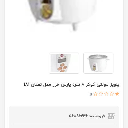
پلوپز مولتی کوکر 8 نفره پارس خزر مدل تفتان 181
از 1
فروشنده: 56886436