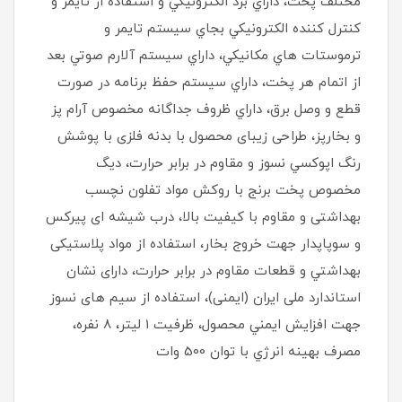
مختلف پخت، داراي برد الكترونيكي و استفاده از تايمر و
كنترل كننده الكترونيكي بجاي سيستم تايمر و
ترموستات هاي مكانيكي، داراي سيستم آلارم صوتي بعد
از اتمام هر پخت، داراي سيستم حفظ برنامه در صورت
قطع و وصل برق، داراي ظروف جداگانه مخصوص آرام پز
و بخارپز، طراحی زیبای محصول با بدنه فلزی با پوشش
رنگ اپوكسي نسوز و مقاوم در برابر حرارت، دیگ
مخصوص پخت برنج با روکش مواد تفلون نچسب
بهداشتی و مقاوم با کیفیت بالا، درب شیشه ای پيركس
و سوپاپدار جهت خروج بخار، استفاده از مواد پلاستیکی
بهداشتي و قطعات مقاوم در برابر حرارت، دارای نشان
استاندارد ملی ایران (ایمنی)، استفاده از سیم های نسوز
جهت افزايش ايمني محصول، ظرفيت 1 ليتر، 8 نفره،
مصرف بهينه انرژي با توان 500 وات