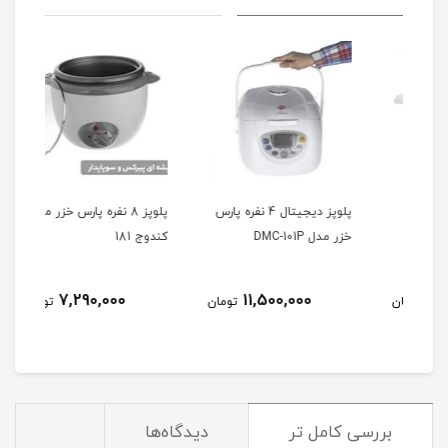
پلوپز ديجيتال 4 نفره پارس
پلوپز 8 نفره پارس خزر مدل
خزر مدل DMC-101P
كندوج 181
كندوج
7,290,000
11,500,000
مان
تومان
تومان
بررسی کامل تر
دیدگاه‌ها