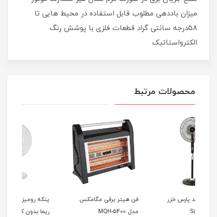
میزان باددهی مطلوب قابل استفاده در محیط هایی تا
۵۸درجه سانتی گراد قطعات فلزی با پوشش رنگ
الکترواستاتیک
محصولات مرتبط
فن هیتر برقی مگامکس
پنکه رومیزی پارس خزر مدل
پنک
مدل MQH-5400
ریما بدون کنترل RIMA
ریما 