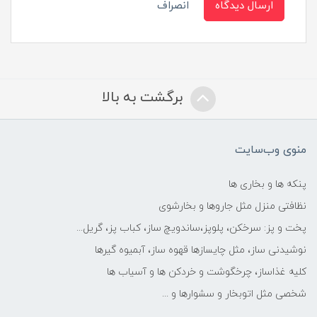
ارسال دیدگاه
انصراف
برگشت به بالا
منوی وب‌سایت
پنکه ها و بخاری ها
نظافتی منزل مثل جاروها و بخارشوی
پخت و پز: سرخکن، پلوپز،ساندویچ ساز، کباب پز، گریل...
نوشیدنی ساز، مثل چایسازها قهوه ساز، آبمیوه گیرها
کلیه غذاساز، چرخگوشت و خردکن ها و آسیاب ها
شخصی مثل اتوبخار و سشوارها و ...