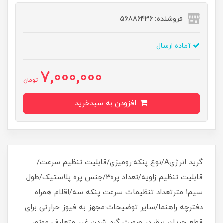
فروشنده: 56886436
آماده ارسال
7,000,000
تومان
افزودن به سبدخرید
گرید انرژیA/نوع پنکه:رومیزی/قابلیت تنظیم سرعت/
قابلیت تنظیم زاویه/تعداد پره3/جنس پره پلاستیک/طول
سیم۱ مترتعداد تنظیمات سرعت پنکه سه/اقلام همراه
دفترچه راهنما/سایر توضیحات:مجهز به فیوز حرارتی برای
قطع جریان برق در صورت گرم شدن غیر متعارف موتور