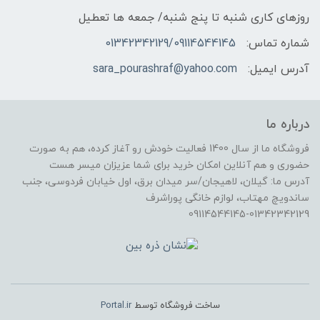
روزهای کاری شنبه تا پنج شنبه/ جمعه ها تعطیل
شماره تماس:
01342342129/09114544145
آدرس ایمیل:
sara_pourashraf@yahoo.com
درباره ما
فروشگاه ما از سال 1400 فعالیت خودش رو آغاز کرده، هم به صورت
حضوری و هم آنلاین امکان خرید برای شما عزیزان میسر هست
آدرس ما: گیلان، لاهیجان/سر میدان برق، اول خیابان فردوسی، جنب
ساندویچ مهتاب، لوازم خانگی پوراشرف
09114544145-01342342129
ساخت فروشگاه توسط
Portal.ir