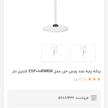
پنكه پايه بلند پارس خزر مدل ES4010RWKM کنترل دار
از 1
فروشنده: 56886436