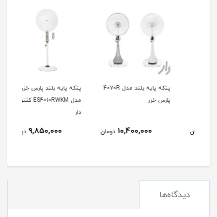
Pro
پنكه پايه بلند مدل 4070R
پنكه پايه بلند پارس خزر
پنکه
پارس خزر
مدل ES4010RWKM کنترل
SSF-4032
دار
9,850,000
10,400,000
مان
تومان
تومان
دیدگاه‌ها