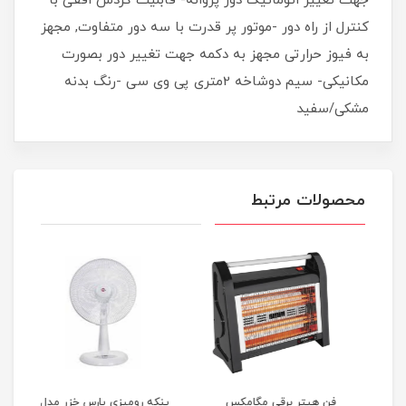
جهت تغییر اتوماتیک دور پروانه- قابلیت گردش افقی با
کنترل از راه دور -موتور پر قدرت با سه دور متفاوت, مجهز
به فیوز حرارتی مجهز به دکمه جهت تغییر دور بصورت
مکانیکی- سیم دوشاخه 2متری پی وی سی -رنگ بدنه
مشکی/سفید
محصولات مرتبط
فن هیتر برقی مگامکس
پنکه رومیزی پارس خزر مدل
پنکه