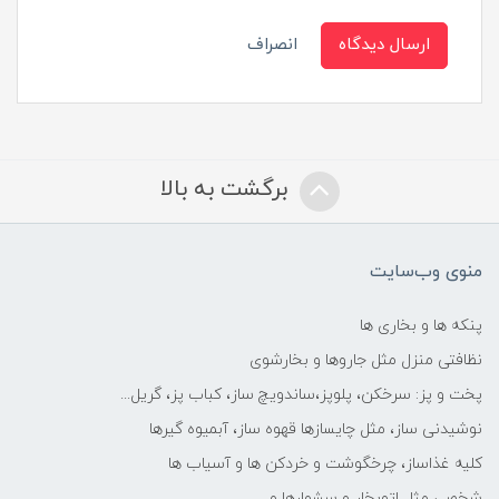
ارسال دیدگاه
انصراف
برگشت به بالا
منوی وب‌سایت
پنکه ها و بخاری ها
نظافتی منزل مثل جاروها و بخارشوی
پخت و پز: سرخکن، پلوپز،ساندویچ ساز، کباب پز، گریل...
نوشیدنی ساز، مثل چایسازها قهوه ساز، آبمیوه گیرها
کلیه غذاساز، چرخگوشت و خردکن ها و آسیاب ها
شخصی مثل اتوبخار و سشوارها و ...