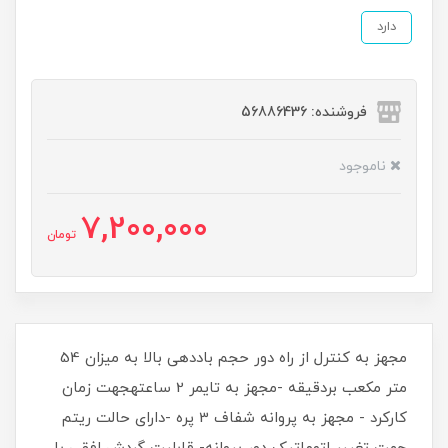
دارد
فروشنده: 56886436
ناموجود
7,200,000
تومان
مجهز به کنترل از راه دور حجم باددهی بالا به میزان 54
متر مکعب بردقیقه -مجهز به تایمر 2 ساعتهجهت زمان
کارکرد - مجهز به پروانه شفاف 3 پره -دارای حالت ریتم