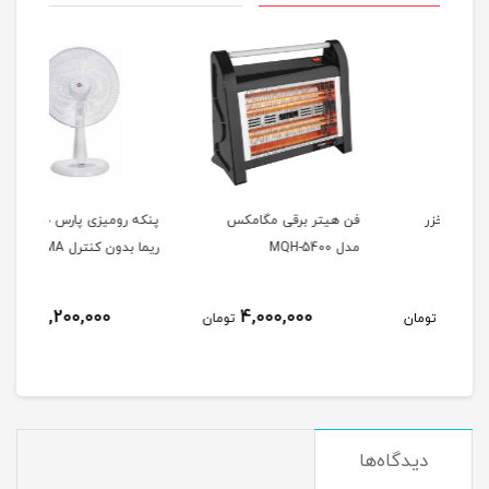
فن هیتر برقی مگامکس
پنکه رومیزی پارس خزر مدل
پنکه
مدل MQH-5400
ریما بدون کنترل RIMA
ریما ب
نام
6,200,000
4,000,000
مان
تومان
تومان
دیدگاه‌ها