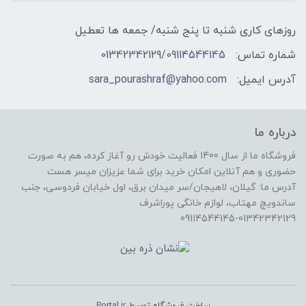
روزهای کاری شنبه تا پنج شنبه/ جمعه ها تعطیل
شماره تماس:
01342342129/09114544145
آدرس ایمیل:
sara_pourashraf@yahoo.com
درباره ما
فروشگاه ما از سال 1400 فعالیت خودش رو آغاز کرده، هم به صورت
حضوری و هم آنلاین امکان خرید برای شما عزیزان میسر هست
آدرس ما: گیلان، لاهیجان/سر میدان برق، اول خیابان فردوسی، جنب
ساندویچ مهتاب، لوازم خانگی پوراشرف
09114544145-01342342129
ساخت فروشگاه توسط
Portal.ir