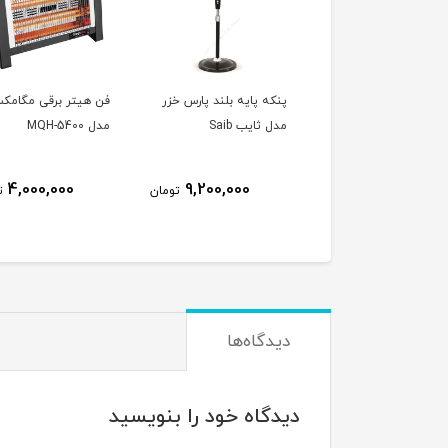
ه پایه بلند پارس خزر
فن هیتر برقی مگامکس
پنکه رومیزی پارس خز
ثایب Saib
مدل MQH-5400
مدل ریما بدون کنترل
RIMA
6,200,000
4,000,000
9,200,000
تومان
تومان
ت
دیدگاه‌ها
دیدگاه خود را بنویسید