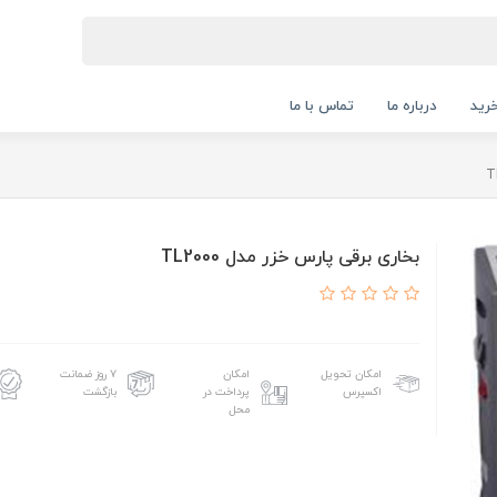
رید
درباره ما
تماس با ما
بخاری برقی پارس خزر مدل TL2000
امکان تحویل
امکان
۷ روز ضمانت
اکسپرس
پرداخت در
بازگشت
محل