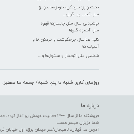
پخت و پز: سرخکن، پلوپز،ساندویچ
ساز، کباب پز، گریل...
نوشیدنی ساز، مثل چایسازها قهوه
ساز، آبمیوه گیرها
کلیه غذاساز، چرخگوشت و خردکن ها و
آسیاب ها
شخصی مثل اتوبخار و سشوارها و ...
روزهای کاری شنبه تا پنج شنبه/ جمعه ها تعطیل
درباره ما
فروشگاه ما از سال 1400 فعالیت خودش رو 
شما عزیزان میسر هست
آدرس ما: گیلان، لاهیجان/سر میدان برق، اول خیابان ف