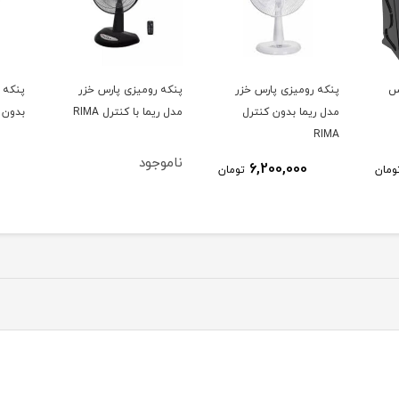
ر
پنکه رومیزی پارس خزر
پنکه پایه بلند Pro Smart
پنكه پ
مدل ریما با کنترل RIMA
بدون WIFI پارس خزر
4070R پارس خ
ناموجود
14,500,000
ومان
تومان