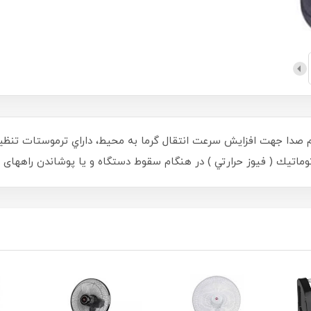
 فن پرقدرت و كم صدا جهت افزايش سرعت انتقال گرما به محيط، داراي ترموستات
اتيك ( فيوز حرارتي ) در هنگام سقوط دستگاه و یا پوشاندن راههای