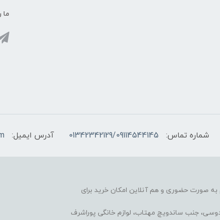
ما ر
شماره تماس:
01342342129/09114544145
آدرس ایمیل:
om
آغاز کرده، هم به صورت حضوری و هم آنلاین امکان خرید برای
ردوسی، جنب ساندویچ مهتاب، لوازم خانگی پوراشرف