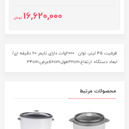
16,620,000
تومان
ظرفیت 45 لیتر، توان : 2000وات دارای تایمر 60 دقیقه ای/
ابعاد دستگاه :ارتفاع:32cmطول:56cmعرض:34cm
محصولات مرتبط