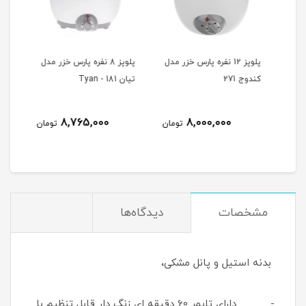
ه پارس
پلوپز 12 نفره پارس خزر مدل
پلوپز 8 نفره پارس خزر مدل
كندوج 271
تيان 181 - Tyan
-361
8,765,000
8,000,000
مان
تومان
تومان
مشخصات
دیدگاه‌ها
بدنه استیل و پانل مشکی،
- دارای تایمر 60 دقیقه ای زنگ دار قابل تنظیم با