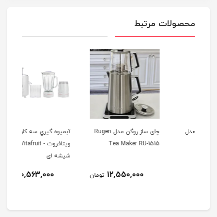
محصولات مرتبط
ل
چای ساز روگن مدل Rugen
آبميوه گيري سه كاره مدل
اسپ
Tea Maker RU-1515
ویتافروت - Vitafruit با پارچ
EC685
شیشه ای
10,563,000
12,550,000
تومان
تومان