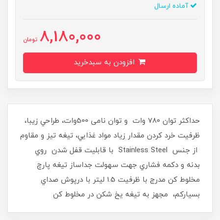
آماده ارسال
8,180,000
تومان
افزودن به سبدخرید
حداکثر توان 780 وات و توان نامی 500وات، طراحي زيبا،
ظرفيت خرد كردن مقدار زياد مواد غذايي، تيغه تیز و مقاوم
از جنس Stainless Steel با قابليت قفل شدن روي
بدنه و دکمه فشاري جهت سهولت جداساز تیغه پارچ
مخلوط كن مدرج با ظرفيت 1.5 ليتر با درپوش صداي
بسياركم، مجهز به تيغه يخ شكن در مخلوط كن