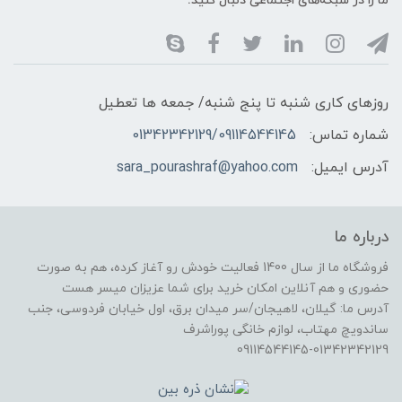
ما را در شبکه‌های اجتماعی دنبال کنید:
روزهای کاری شنبه تا پنج شنبه/ جمعه ها تعطیل
شماره تماس:
01342342129/09114544145
آدرس ایمیل:
sara_pourashraf@yahoo.com
درباره ما
فروشگاه ما از سال 1400 فعالیت خودش رو آغاز کرده، هم به صورت
حضوری و هم آنلاین امکان خرید برای شما عزیزان میسر هست
آدرس ما: گیلان، لاهیجان/سر میدان برق، اول خیابان فردوسی، جنب
ساندویچ مهتاب، لوازم خانگی پوراشرف
09114544145-01342342129