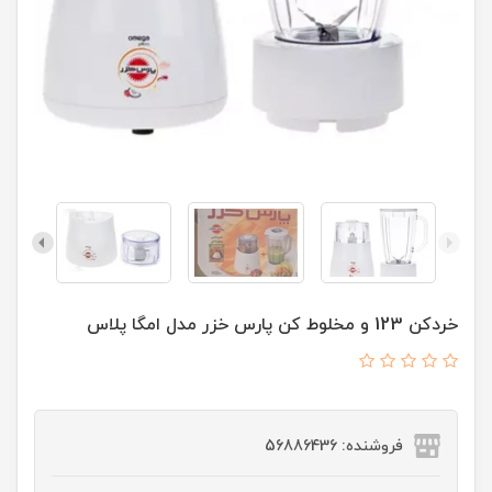
خردکن 123 و مخلوط کن پارس خزر مدل امگا پلاس
فروشنده: 56886436