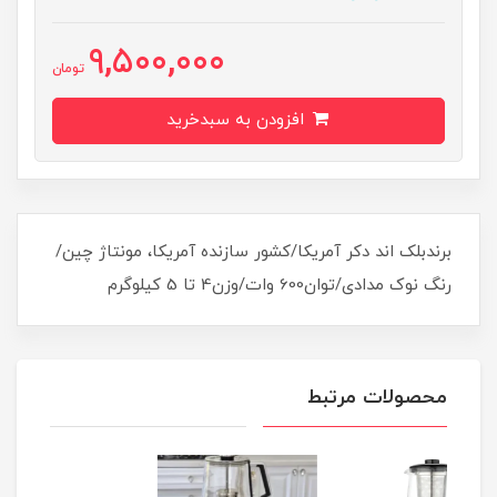
9,500,000
تومان
افزودن به سبدخرید
برندبلک اند دکر آمریکا/کشور سازنده آمریکا، مونتاژ چین/
رنگ نوک مدادی/توان600 وات/وزن4 تا 5 کیلوگرم
محصولات مرتبط