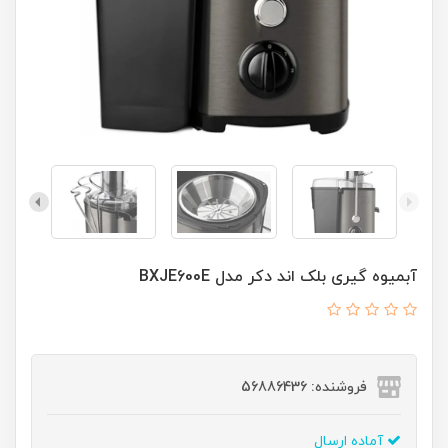
آبمیوه گیری بلک اند دکر مدل BXJE600E
فروشنده: 56886436
آماده ارسال