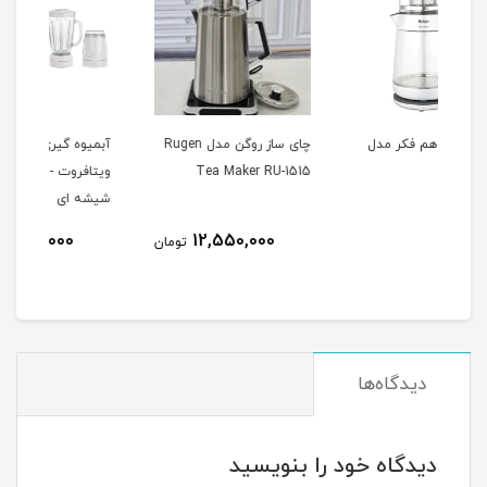
دل
چای ساز روگن مدل Rugen
آبميوه گيري سه كاره مدل
اسپ
Tea Maker RU-1515
ویتافروت - Vitafruit با پارچ
EC685
شیشه ای
10,563,000
12,550,000
تومان
تومان
دیدگاه‌ها
دیدگاه خود را بنویسید