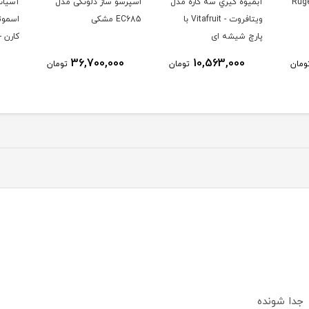
 مدل
اسپرسو ساز دلونگی مدل
آسیاب-مخلوط کن و
Vitafru با
EC685 مشکی
اسموتی ساز سایا مدل
پارس 
کارن - Karen
7,950,000
36,700,000
ومان
تومان
تومان
 جدا شونده