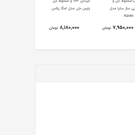
خردکن 123 و مخلوط کن
دوكاره آسياب-مخلوط كن
چای ساز سیماران مدل
خزر مدل امگا پلاس
پارس خزر مدل 310P
STM-814
ناموجود
4,750,000
8,180,000
تومان
تومان