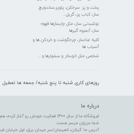
پخت و پز: سرخکن، پلوپز،ساندویچ
ساز، کباب پز، گریل...
نوشیدنی ساز، مثل چایسازها قهوه
ساز، آبمیوه گیرها
کلیه غذاساز، چرخگوشت و خردکن ها و
آسیاب ها
شخصی مثل اتوبخار و سشوارها و ...
روزهای کاری شنبه تا پنج شنبه/ جمعه ها تعطیل
درباره ما
فروشگاه ما از سال 1400 فعالیت خودش رو 
شما عزیزان میسر هست
آدرس ما: گیلان، لاهیجان/سر میدان برق، اول خیابان ف