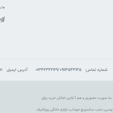
ما ر
شماره تماس:
01342342129/09114544145
آدرس ایمیل:
om
آغاز کرده، هم به صورت حضوری و هم آنلاین امکان خرید برای
ردوسی، جنب ساندویچ مهتاب، لوازم خانگی پوراشرف