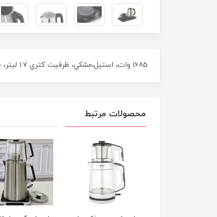
1685 وات، استيل،مشكي، ظرفيت كتري 1.7 ليتر، ظرفيت قوري0.7 ليتر، جوش آوردن آب كمتر 4 دقيقه، داراي المنت مخفي و قطع كن اتوماتيك،
محصولات مرتبط