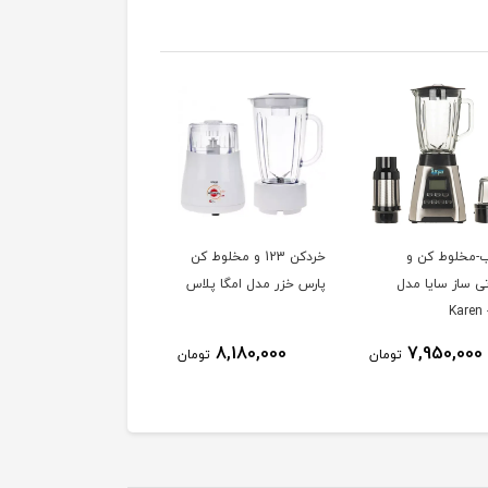
-مخلوط کن و
خردکن 123 و مخلوط کن
دوكاره آسياب-مخلوط كن
ی ساز سایا مدل
پارس خزر مدل امگا پلاس
پارس خزر مدل 310P
K
4,750,000
8,180,000
7,950,000
تومان
تومان
توم