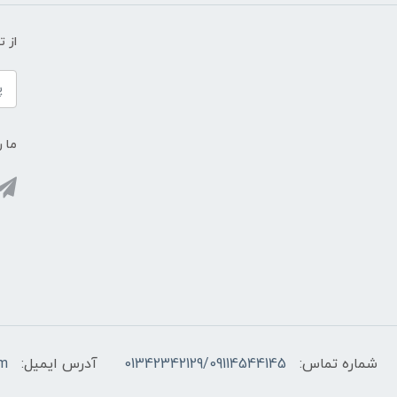
از 
ما ر
شماره تماس:
01342342129/09114544145
آدرس ایمیل:
om