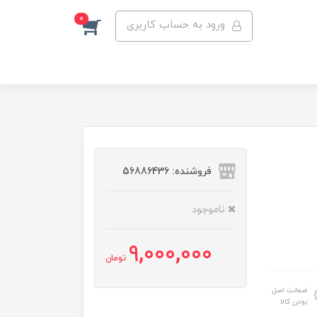
0
ورود به حساب کاربری
فروشنده: 56886436
ناموجود
9,000,000
تومان
ضمانت اصل
بودن کالا