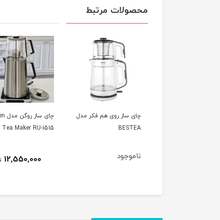
محصولات مرتبط
 ساز کنار هم پارس خزر
چای ساز روی هم فکر مدل
چای ساز
TM-35
BESTEA
Tea Maker RU-1515
ناموجود
12,550,000
6,780,000
تومان
ت