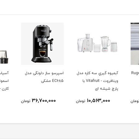
 روگن مدل Rugen
آبميوه گيري سه كاره مدل
اسپرسو ساز دلونگی مدل
آسیاب
ویتافروت - Vitafruit با
EC685 مشکی
اسموت
پارچ شیشه ای
کارن - aren
36,700,000
10,563,000
ومان
تومان
تومان