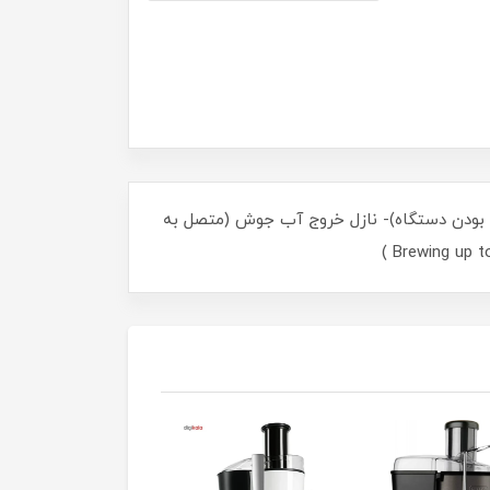
 بدنه اصلی دستگاه (نشانگر روشن بودن دستگاه)- نازل خروج آب جوش (متصل به