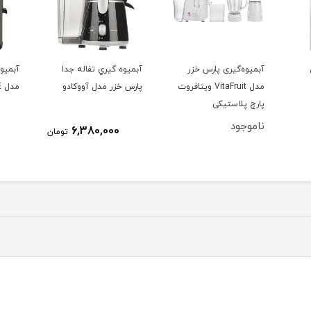
ر
آبميوه گيري تفاله جدا
آبمیوه گیری بلک اند دکر
آبمی
 ویتافروت
پارس خزر مدل آووكادو
مدل BXJE600E
5A0
9,500,000
6,380,000
تومان
تومان