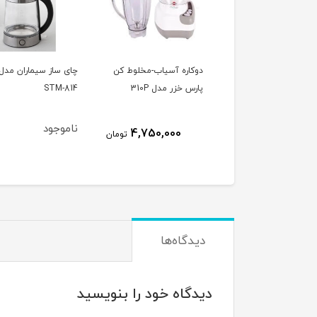
كاره آسياب-مخلوط كن
چای ساز سیماران مدل
آبمیوه‌گیری پارس خز
رس خزر مدل 310P
STM-814
مدل VitaFruit
پارچ پلاستیکی
ناموجود
ناموجود
4,750,000
تومان
دیدگاه‌ها
دیدگاه خود را بنویسید