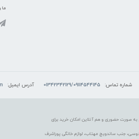
ما ر
شماره تماس:
01342342129/09114544145
آدرس ایمیل:
om
آغاز کرده، هم به صورت حضوری و هم آنلاین امکان خرید برای
ردوسی، جنب ساندویچ مهتاب، لوازم خانگی پوراشرف