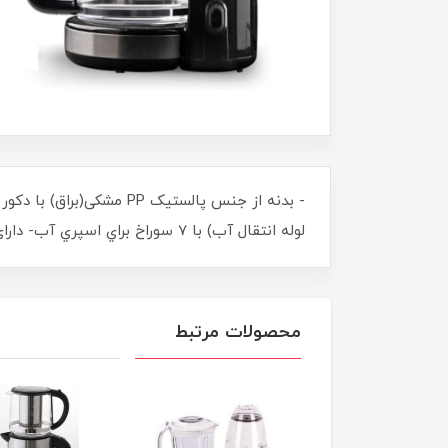
لوله انتقال آب) با 7 سوراخ براي اسپري آب- دارای قابلیت تهیه 12 فنجان قهوه (معادل 1.5 لیتر) (Brewing up to 12 Cups of Coffee )
محصولات مرتبط