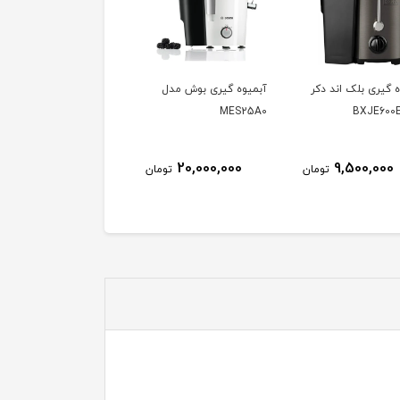
وه گیری بوش مدل
آبمیوه گیری بوش مدل
مخلوط کن مولینکس م
LM233
MES3500
MES2
ناموجود
ناموجود
20,000,000
تومان