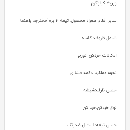
وزن:۲ کیلوگرم
سایر اقلام همراه محصول: تیغه ۴ پره /دفترچه راهنما
شامل ظروف: کاسه
امکانات خردکن :توربو
نحوه عملکرد: دکمه فشاری
جنس ظرف:شیشه
نوع خردکن:خرد کن
جنس تیغه: استیل ضدزنگ