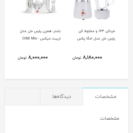
خردکن 123 و مخلوط کن
بلندر- همزن پارس خزر مدل
هند 
پارس خزر مدل امگا پلاس
اربیت میکس - Orbit Mix
سالسا -
8,000,000
8,180,000
تومان
تومان
مشخصات
دیدگاه‌ها
مشخصات: