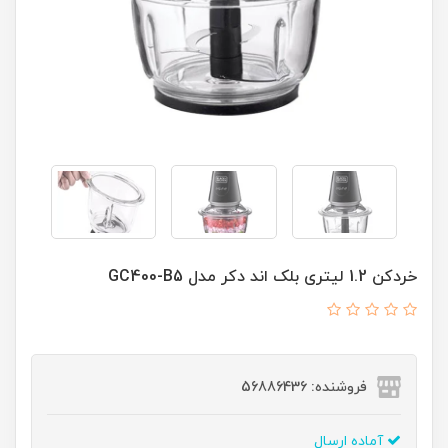
خردکن 1.2 لیتری بلک اند دکر مدل GC400-B5
فروشنده: 56886436
آماده ارسال