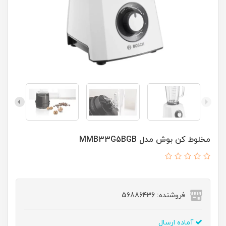
مخلوط کن بوش مدل MMB33G5BGB
فروشنده: 56886436
آماده ارسال