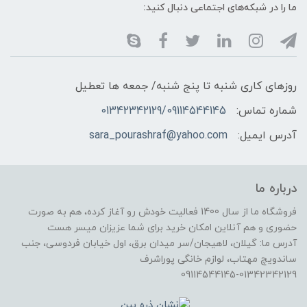
ما را در شبکه‌های اجتماعی دنبال کنید:
روزهای کاری شنبه تا پنج شنبه/ جمعه ها تعطیل
شماره تماس:
01342342129/09114544145
آدرس ایمیل:
sara_pourashraf@yahoo.com
درباره ما
فروشگاه ما از سال 1400 فعالیت خودش رو آغاز کرده، هم به صورت
حضوری و هم آنلاین امکان خرید برای شما عزیزان میسر هست
آدرس ما: گیلان، لاهیجان/سر میدان برق، اول خیابان فردوسی، جنب
ساندویچ مهتاب، لوازم خانگی پوراشرف
09114544145-01342342129