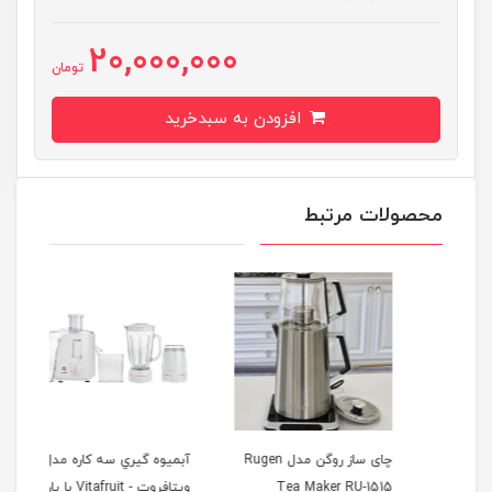
20,000,000
تومان
افزودن به سبدخرید
محصولات مرتبط
ل
چای ساز روگن مدل Rugen
آبميوه گيري سه كاره مدل
اسپر
Tea Maker RU-1515
ویتافروت - Vitafruit با پارچ
EC685 