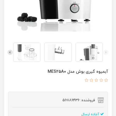
آبمیوه گیری بوش مدل MES25A0
فروشنده: 56886436
آماده ارسال