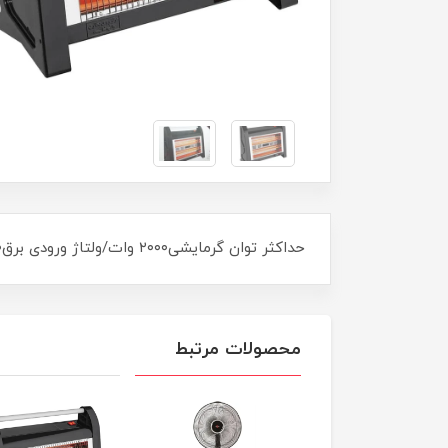
حداکثر توان گرمایشی۲۰۰۰ وات/ولتاژ ورودی برق۲۲۰ ولت/سیستم ایمنی قفل کودک دارد تنظیمات حرارت دارد/گارانتی دارد
محصولات مرتبط