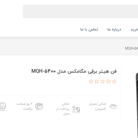
رید
درباره ما
تماس با ما
فن هیتر برقی مگامکس مدل MQH-5400
امکان تحویل
امکان
۷ روز ضمانت
اکسپرس
پرداخت در
بازگشت
محل