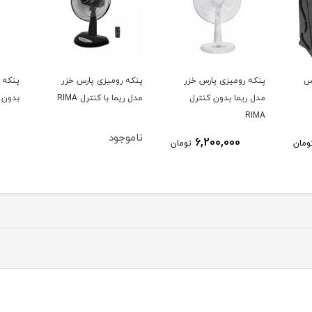
زر
پنکه رومیزی پارس خزر
پنکه پایه بلند Pro Smart
پنكه
ل
مدل ریما با کنترل RIMA
بدون WIFI پارس خزر
4070R پا
ناموجود
14,500,000
تومان
تومان