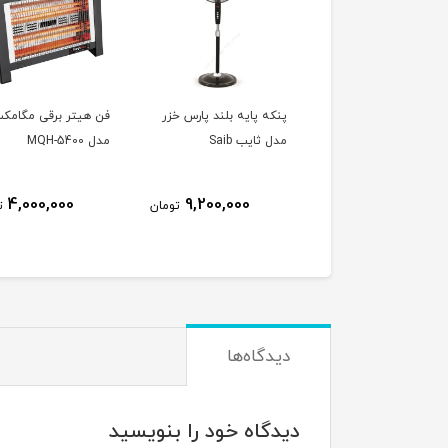
نکه پایه بلند پارس خزر
فن هیتر برقی مگامکس
پنکه رومیزی پارس خ
ل ثایب Saib
مدل MQH-5400
مدل ریما بدون کنتر
RIMA
6,200,000
4,000,000
9,200,000
تومان
تومان
دیدگاه‌ها
دیدگاه خود را بنویسید