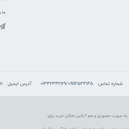
ما ر
شماره تماس:
01342342129/09114544145
آدرس ایمیل:
om
آغاز کرده، هم به صورت حضوری و هم آنلاین امکان خرید برای