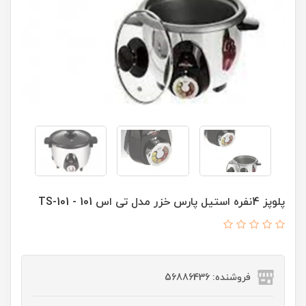
پلوپز 4نفره استیل پارس خزر مدل تی اس 101 - TS-101
فروشنده: 56886436