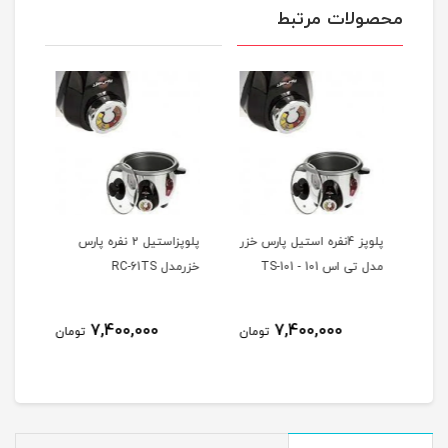
محصولات مرتبط
پلوپز 4نفره استیل پارس خزر
پلوپزاستیل 2 نفره پارس
پلوپ
مدل تی اس 101 - TS-101
خزرمدل RC-61TS
خزر مد
7,400,000
7,400,000
مان
تومان
تومان