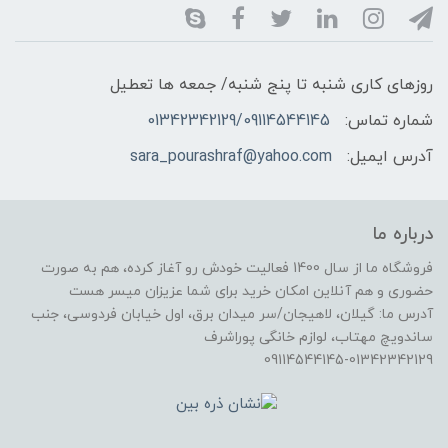
روزهای کاری شنبه تا پنج شنبه/ جمعه ها تعطیل
شماره تماس:
01342342129/09114544145
آدرس ایمیل:
sara_pourashraf@yahoo.com
درباره ما
فروشگاه ما از سال 1400 فعالیت خودش رو آغاز کرده، هم به صورت
حضوری و هم آنلاین امکان خرید برای شما عزیزان میسر هست
آدرس ما: گیلان، لاهیجان/سر میدان برق، اول خیابان فردوسی، جنب
ساندویچ مهتاب، لوازم خانگی پوراشرف
09114544145-01342342129