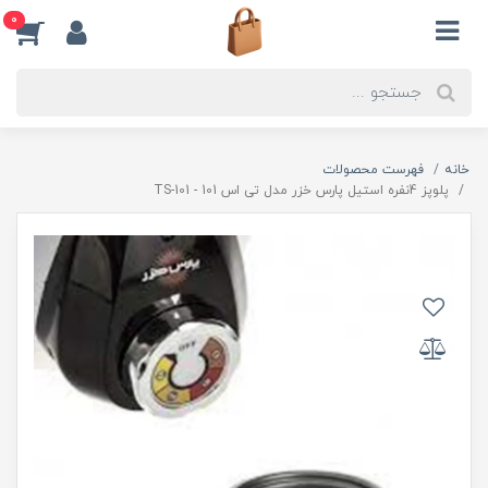
0
خانه
فهرست محصولات
پلوپز 4نفره استیل پارس خزر مدل تی اس 101 - TS-101