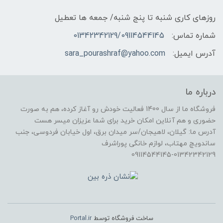
روزهای کاری شنبه تا پنج شنبه/ جمعه ها تعطیل
شماره تماس:
01342342129/09114544145
آدرس ایمیل:
sara_pourashraf@yahoo.com
درباره ما
فروشگاه ما از سال 1400 فعالیت خودش رو آغاز کرده، هم به صورت
حضوری و هم آنلاین امکان خرید برای شما عزیزان میسر هست
آدرس ما: گیلان، لاهیجان/سر میدان برق، اول خیابان فردوسی، جنب
ساندویچ مهتاب، لوازم خانگی پوراشرف
09114544145-01342342129
ساخت فروشگاه توسط
Portal.ir