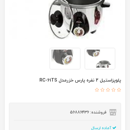
پلوپزاستیل 2 نفره پارس خزرمدل RC-61TS
فروشنده: 56886436
آماده ارسال