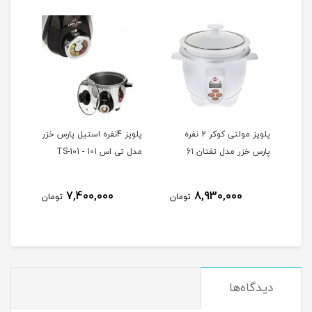
ل
پلوپز مولتی کوکر 2 نفره
پلوپز 4نفره استیل پارس خزر
پارس خزر مدل تفتان 61
مدل تی اس 101 - TS-101
خزرمدل 
7,400,000
8,930,000
تومان
تومان
دیدگاه‌ها