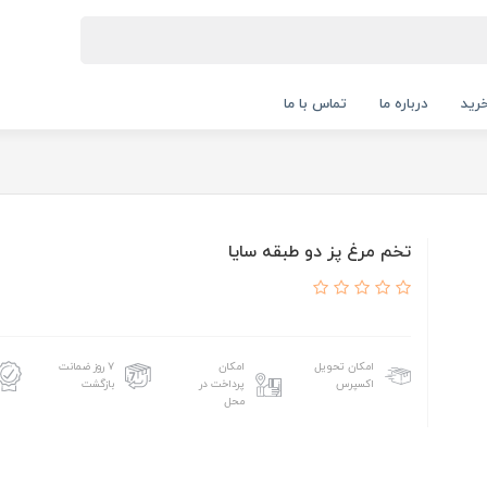
رید
درباره ما
تماس با ما
تخم مرغ پز دو طبقه سایا
امکان تحویل
امکان
۷ روز ضمانت
اکسپرس
پرداخت در
بازگشت
محل