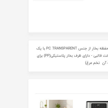
قابل استفاده به صورت تک طبقه( با ظرفیت حداکثر 7 عدد تخم مرغ)و دو طبقه با( با ظرفیت حداکثر 14 عدد- درپوش محفظه بخار از جنس PC TRANSPARENT با یک
سوراخ خروجی بخار و هشدار HOT STEAM - امکان بخارپز کردن تخم مرغ پز در قالب پلاستیکی از جنس PP به جهت پخت قالبی - دارای ظرف بخار پلاستیکی(PP) برای
ف آن تخم مرغ)