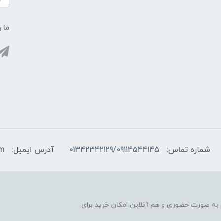
ما ر
شماره تماس:
01342342129/09114544145
آدرس ایمیل:
om
آغاز کرده، هم به صورت حضوری و هم آنلاین امکان خرید برای