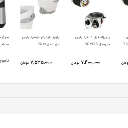
پارس
پلوپز تایمردار دونفره پارس
سرخ کن بدون روغن
سرخ ک
خزر مدل RC-61
مباشی مدل ME-AF985
دو ال
ناموجود
ناموج
7,535,000
ومان
تومان