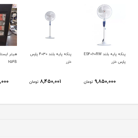
د ES4060RW
پنکه پایه بلند 4030 پارس
هیتر ایستاده VIO مدل v-
خزر
654B
خزر
ناموج
13,500,000
8,450,001
ومان
تومان
تومان