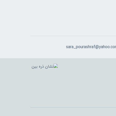
sara_pourashraf@yahoo.c