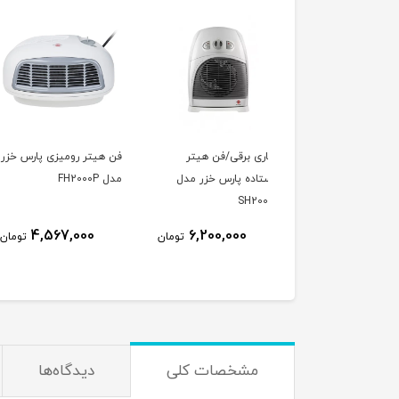
ری برقی/فن هیتر
فن هیتر رومیزی پارس خزر
پنکه پایه بلن
تاده پارس خزر مدل
مدل FH2000P
پارس خزر
SH20
9,850,000
4,567,000
6,200,000
تومان
تومان
ت
مشخصات کلی
دیدگاه‌ها