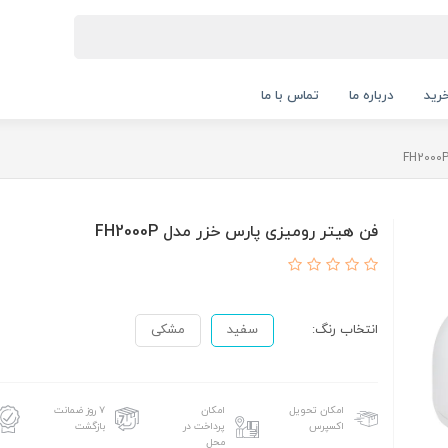
رید
درباره ما
تماس با ما
فن هیتر رومیزی پارس خزر مدل FH2000P
انتخاب رنگ:
سفید
مشکی
امکان تحویل
امکان
۷ روز ضمانت
اکسپرس
پرداخت در
بازگشت
محل