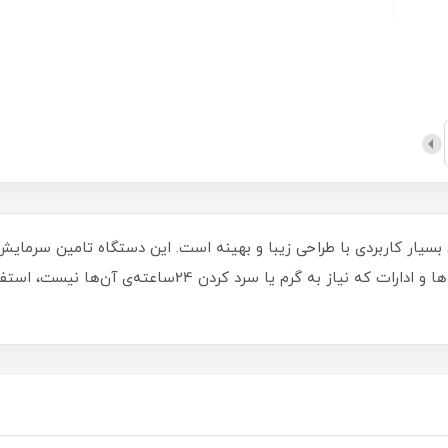
خزر» مدل «FH2000P» دستگاهی بسیار کاربردی با طراحی زیبا و بهینه است. این دستگاه 