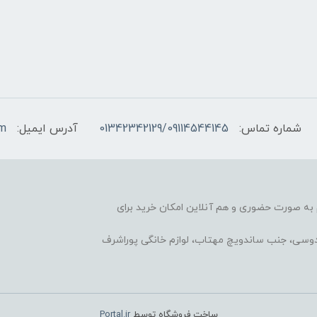
شماره تماس:
01342342129/09114544145
آدرس ایمیل:
om
آغاز کرده، هم به صورت حضوری و هم آنلاین امکان خرید برای
ردوسی، جنب ساندویچ مهتاب، لوازم خانگی پوراشرف
ساخت فروشگاه توسط
Portal.ir