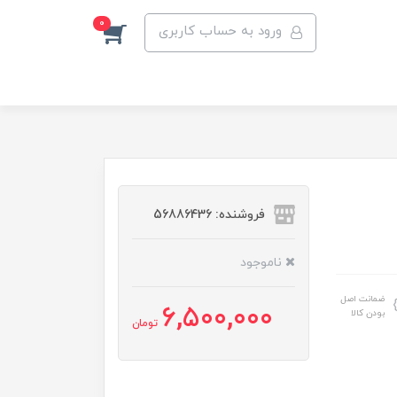
0
ورود به حساب کاربری
فروشنده: 56886436
ناموجود
ضمانت اصل
6,500,000
بودن کالا
تومان