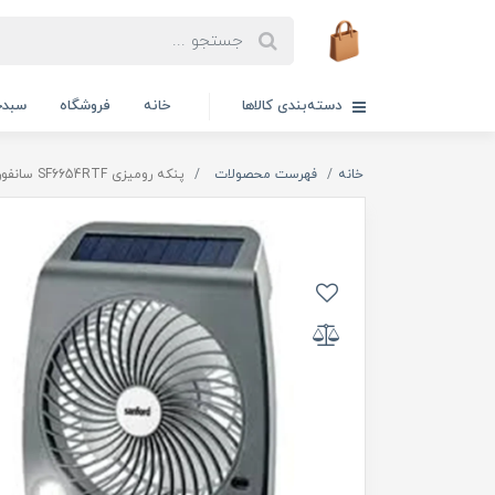
دسته‌بندی کالاها
خانه
فروشگاه
سبدخ
خانه
فهرست محصولات
پنکه رومیزی SF6654RTF سانفورد شارژی