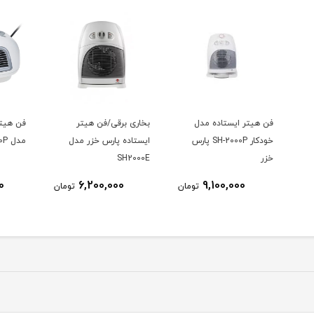
بخاری برقی/فن هیتر
فن هیتر رومیزی پارس خزر
ارس
ایستاده پارس خزر مدل
مدل FH2000P
پارس 
SH2000E
4,567,000
6,200,000
ومان
تومان
تومان