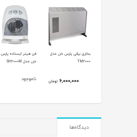
ری برقی پارس خزر مدل
فن هیتر ایستاده پارس
فن هیتر ایستاده مدل
TM2
خزر مدل SH2000M
خودکار SH-2000P پ
خزر
ناموجود
9,100,000
6,000,000
تومان
ت
دیدگاه‌ها