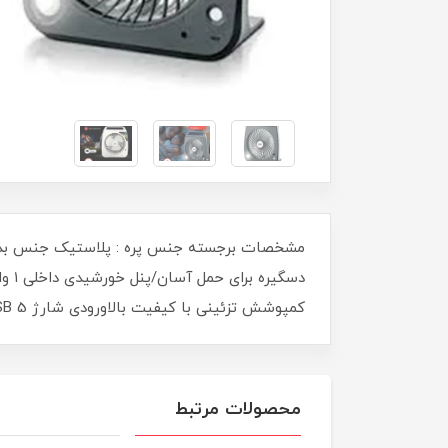
کمپوشش تزئینی با کیفیت بالاورودی شارژ USB 5 ولت تا 7 واتمحافظت در برابر شارژ بیش از حددارای سیم USB
محصولات مرتبط