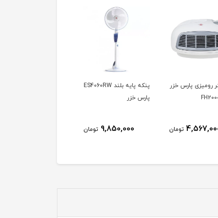
پنکه پایه بلند ES4060RW
پنکه پایه بلند 4030 پارس
پنکه رومیزی 2040 پار
خزر
خزر
خزر
ناموجود
8,450,001
9,850,000
تومان
تومان