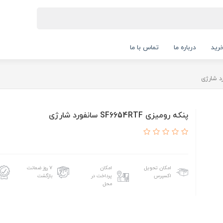
رید
درباره ما
تماس با ما
پنکه رومیزی SF6654RTF سانفورد شارژی
امکان تحویل
امکان
۷ روز ضمانت
اکسپرس
پرداخت در
بازگشت
محل