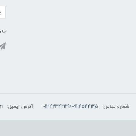
ما ر
شماره تماس:
01342342129/09114544145
آدرس ایمیل:
om