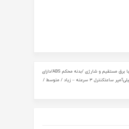
مشخصات برجسته جنس پره : پلاستیک جنس بدنه : پلاستیک کشور مبداء برند : چین نحوه چرخش پنکه : ثابت عملکرد با برق مستقیم و شارژی /بدنه محکم ABS/دارای
دسگیره برای حمل آسان/پنل خورشیدی داخلی ۱ وات4 عدد چراغ اضطراری LED SMD باتری لیتیوم-یون ۳.۷ ولت تا ۳۰۰۰ میلی‌آمپر ساعتکنترل ۳ سرعته – زیاد / متوسط /