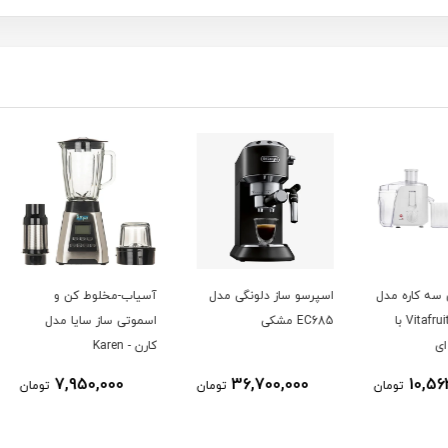
 مدل
اسپرسو ساز دلونگی مدل
آسیاب-مخلوط کن و
Vitafr با
EC685 مشکی
اسموتی ساز سایا مدل
پارس 
کارن - Karen
7,950,000
36,700,000
ومان
تومان
تومان