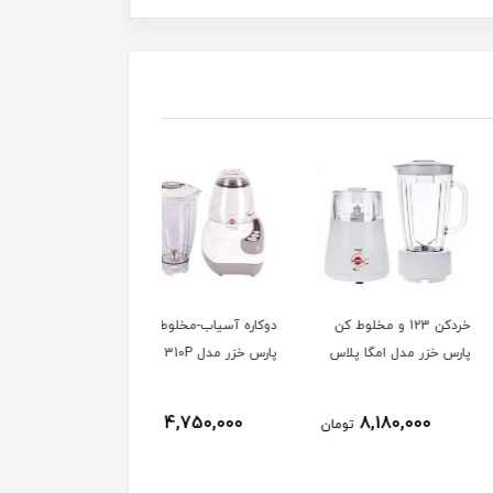
خردکن 123 و مخلوط کن
دوكاره آسياب-مخلوط كن
چای ساز سیماران مدل
خزر مدل امگا پلاس
پارس خزر مدل 310P
STM-814
ناموجود
4,750,000
8,180,000
تومان
تومان