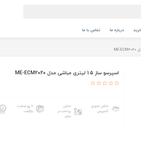
رید
درباره ما
تماس با ما
اسپرسو ساز 1.5 لیتری مباشی مدل ME-ECM2020
امکان تحویل
امکان
۷ روز ضمانت
اکسپرس
پرداخت در
بازگشت
محل