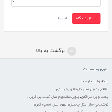
ارسال دیدگاه
انصراف
برگشت به بالا
منوی وب‌سایت
پنکه ها و بخاری ها
نظافتی منزل مثل جاروها و بخارشوی
پخت و پز: سرخکن، پلوپز،ساندویچ ساز، کباب پز، گریل...
نوشیدنی ساز، مثل چایسازها قهوه ساز، آبمیوه گیرها