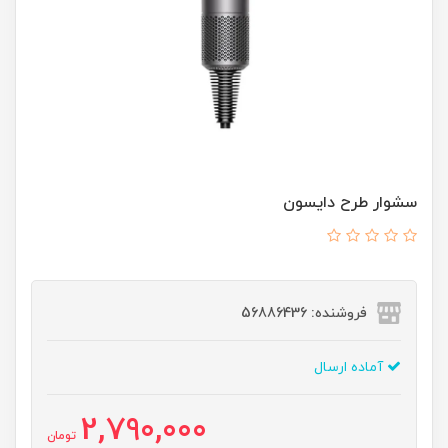
سشوار طرح دایسون
فروشنده: 56886436
آماده ارسال
2,790,000
تومان