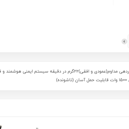
مخزن آب جدا شونده با ظرفیت ١۴٠میلی لیتربخاردهی مداوم(عمودی و افقی