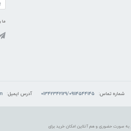
ما ر
شماره تماس:
01342342129/09114544145
آدرس ایمیل:
om
آغاز کرده، هم به صورت حضوری و هم آنلاین امکان خرید برای