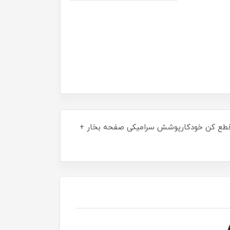
)٢٢گرم در دقیقه سیستم ایمنی هوشمند و قطع کن خودکارپوشش سرامیکی صفحه بخار +