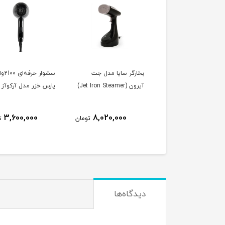
رگر سایا مدل جت
سشوار حرفه‌ای 2100وات
سشوا
Jet Iron Stea)
پارس خزر مدل آرکوآز
پارس خزر مدل آرکوآز
ناموجود
3,600,000
8,020,000
تومان
تومان
دیدگاه‌ها