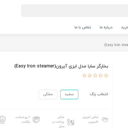
رید
درباره ما
تماس با ما
بخارگر سایا مدل ایزی آیرون(Easy Iron steamer)
انتخاب رنگ:
سفید
مشکی
امکان تحویل
امکان
۷ روز ضمانت
اکسپرس
پرداخت در
بازگشت
محل