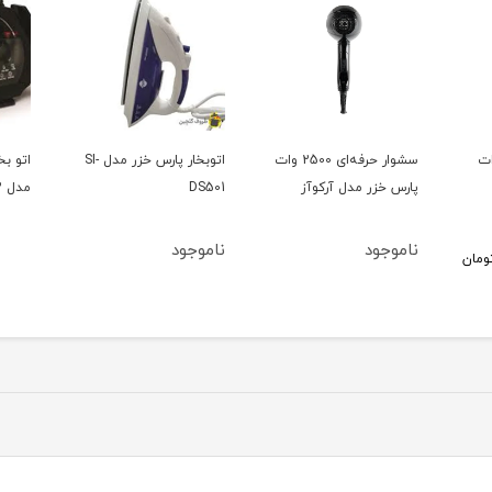
ر حرفه‌ای 2500 وات
اتوبخار پارس خزر مدل SI-
اتو بخار با کف تیتانیوم
اتو بخ
DS501
مدل 702پارس خزر
mbat
ناموجود
6,555,000
تومان