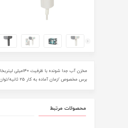
برس مخصوص /زمان آماده به کار ٢۵ ثانیه/توان ١۵٠٠ وات قابلیت حمل آسان (تاشونده)
محصولات مرتبط