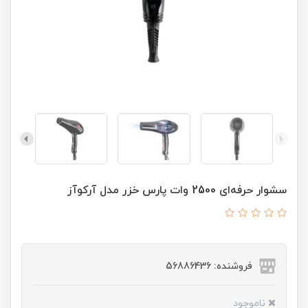
سشوار حرفه‌ای 2500 وات پارس خزر مدل آرکوآز
فروشنده: 56886436
ناموجود