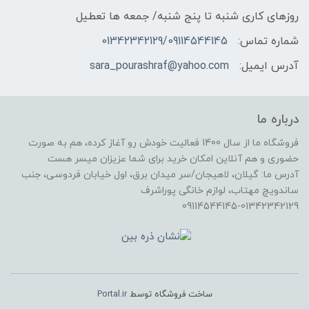
روزهای کاری شنبه تا پنج شنبه/ جمعه ها تعطیل
شماره تماس:
01342342129/09114544145
آدرس ایمیل:
sara_pourashraf@yahoo.com
درباره ما
فروشگاه ما از سال 1400 فعالیت خودش رو آغاز کرده، هم به صورت
حضوری و هم آنلاین امکان خرید برای شما عزیزان میسر هست
آدرس ما: گیلان، لاهیجان/سر میدان برق، اول خیابان فردوسی، جنب
ساندویچ مهتاب، لوازم خانگی پوراشرف
09114544145-01342342129
ساخت فروشگاه توسط
Portal.ir