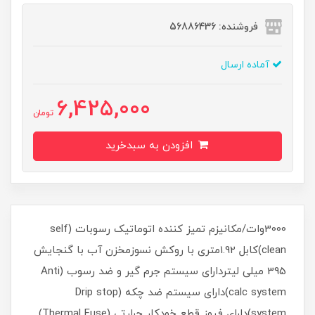
فروشنده: 56886436
آماده ارسال
6,425,000
تومان
افزودن به سبدخرید
3000وات/مکانیزم تمیز کننده اتوماتیک رسوبات (self
clean)کابل 1.92متری با روکش نسوزمخزن آب با گنجایش
395 میلی لیتردارای سیستم جرم گیر و ضد رسوب (Anti
calc system)دارای سیستم ضد چکه (Drip stop
system)دارای فیوز قطع خودکار حرارتی (Thermal Fuse)