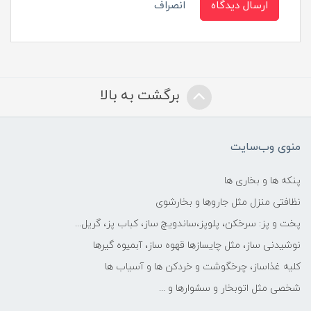
ارسال دیدگاه
انصراف
برگشت به بالا
منوی وب‌سایت
پنکه ها و بخاری ها
نظافتی منزل مثل جاروها و بخارشوی
پخت و پز: سرخکن، پلوپز،ساندویچ ساز، کباب پز، گریل...
نوشیدنی ساز، مثل چایسازها قهوه ساز، آبمیوه گیرها
کلیه غذاساز، چرخگوشت و خردکن ها و آسیاب ها
شخصی مثل اتوبخار و سشوارها و ...