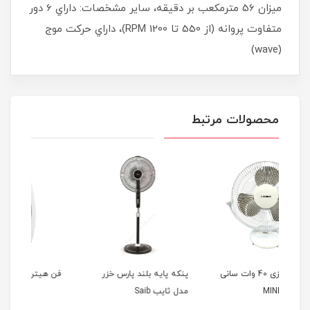
ميزان 56 مترمكعب بر دقيقه، سایر مشخصات: داراي 6 دور
متفاوت پروانه (از 550 تا RPM 1200)، داراي حرکت موج
(wave)
محصولات مرتبط
وات سانی
پنکه پایه بلند پارس خزر
فن هیتر آبسال مدل 330F
فن 
مدل ثایب Saib
مدل 400