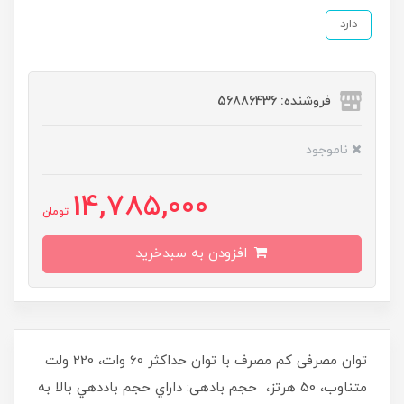
دارد
فروشنده: 56886436
ناموجود
14,785,000
تومان
افزودن به سبدخرید
توان مصرفی كم مصرف با توان حداكثر 60 وات، 220 ولت
متناوب، 50 هرتز، حجم بادهی: داراي حجم باددهي بالا به