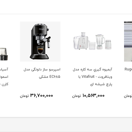
 مدل
اسپرسو ساز دلونگی مدل
آسیاب-مخلوط کن و
Vitafr با
EC685 مشکی
اسموتی ساز سایا مدل
پارس 
کارن - Karen
7,950,000
36,700,000
ومان
تومان
تومان