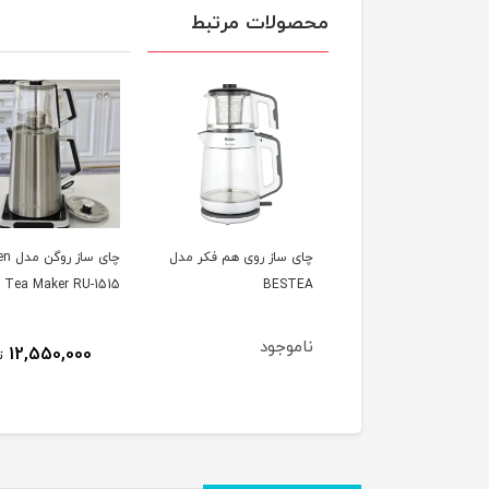
محصولات مرتبط
 ساز روی هم فکر مدل
چای ساز روگن مدل Rugen
آبميوه گيري سه كاره
BES
Tea Maker RU-1515
ویتافروت - uit
پارچ شیشه ای
وجود
10,563,000
12,550,000
تومان
ت