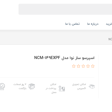
رید
درباره ما
تماس با ما
اسپرسو ساز نوا مدل NCM-149EXPF
امکان تحویل
امکان
۷ روز ضمانت
اکسپرس
پرداخت در
بازگشت
محل