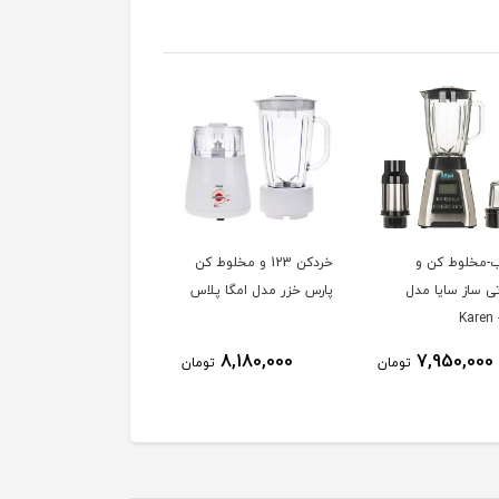
خردکن 123 و مخلوط کن
دوكاره آسياب-مخلوط كن
چای ساز سیماران مدل
خزر مدل امگا پلاس
پارس خزر مدل 310P
STM-814
ناموجود
4,750,000
8,180,000
تومان
تومان