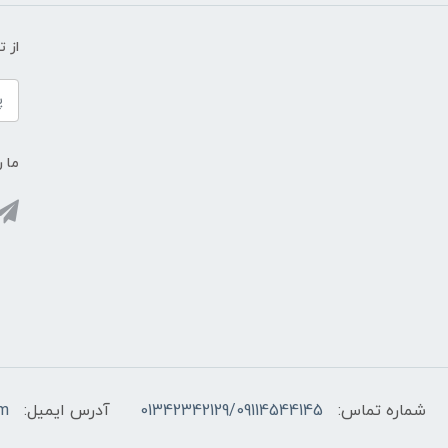
از 
ما ر
شماره تماس:
01342342129/09114544145
آدرس ایمیل:
om