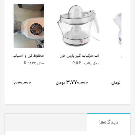
آب مرکبات گیر پارس خزر
مخلوط کن و آسیاب راف
چای
مدل پالپ - PULP
مدل R-2822
مدل 00SP
4,000,000
3,770,000
ومان
تومان
تومان
دیدگاه‌ها