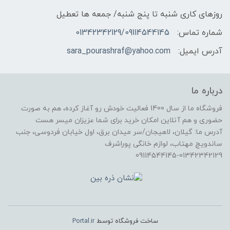
روزهای کاری شنبه تا پنج شنبه/ جمعه ها تعطیل
شماره تماس:
01342342129/09114544145
آدرس ایمیل:
sara_pourashraf@yahoo.com
درباره ما
فروشگاه ما از سال 1400 فعالیت خودش رو آغاز کرده، هم به صورت
حضوری و هم آنلاین امکان خرید برای شما عزیزان میسر هست
آدرس ما: گیلان، لاهیجان/سر میدان برق، اول خیابان فردوسی، جنب
ساندویچ مهتاب، لوازم خانگی پوراشرف
09114544145-01342342129
ساخت فروشگاه توسط
Portal.ir