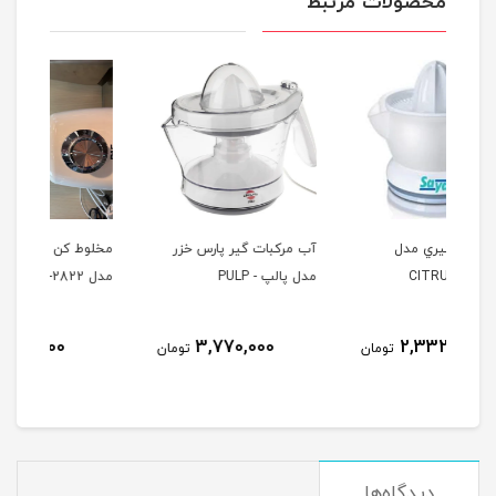
محصولات مرتبط
آب مرکبات گیر پارس خزر
مخلوط کن و آسیاب راف
چای 
مدل پالپ - PULP
مدل R-2822
مدل 3500SP
4,000,000
3,770,000
مان
تومان
تومان
دیدگاه‌ها