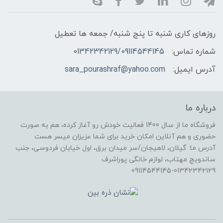
روزهای کاری شنبه تا پنج شنبه/ جمعه ها تعطیل
شماره تماس:
01342342129/09114544145
آدرس ایمیل:
sara_pourashraf@yahoo.com
درباره ما
فروشگاه ما از سال 1400 فعالیت خودش رو آغاز کرده، هم به صورت
حضوری و هم آنلاین امکان خرید برای شما عزیزان میسر هست
آدرس ما: گیلان، لاهیجان/سر میدان برق، اول خیابان فردوسی، جنب
ساندویچ مهتاب، لوازم خانگی پوراشرف
09114544145-01342342129