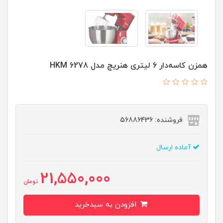
همزن کاسه‌دار 6 لیتری هنریچ مدل HKM 6278
فروشنده: 56886436
آماده ارسال
21,550,000
تومان
افزودن به سبدخرید