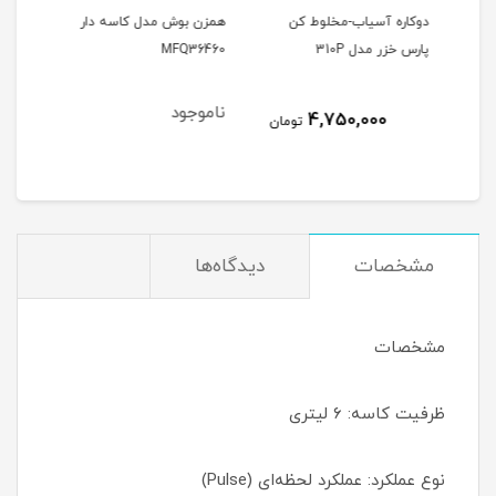
مدل
دوكاره آسياب-مخلوط كن
همزن بوش مدل کاسه دار
رنده
پارس خزر مدل 310P
MFQ36460
مدل -1388
ناموجود
نام
4,750,000
مان
تومان
مشخصات
دیدگاه‌ها
مشخصات
ظرفیت کاسه: ۶ لیتری
نوع عملکرد: عملکرد لحظه‌ای (Pulse)