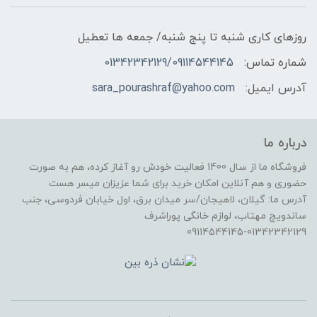
روزهای کاری شنبه تا پنج شنبه/ جمعه ها تعطیل
شماره تماس:
01342342129/09114544145
آدرس ایمیل:
sara_pourashraf@yahoo.com
درباره ما
فروشگاه ما از سال 1400 فعالیت خودش رو آغاز کرده، هم به صورت
حضوری و هم آنلاین امکان خرید برای شما عزیزان میسر هست
آدرس ما: گیلان، لاهیجان/سر میدان برق، اول خیابان فردوسی، جنب
ساندویچ مهتاب، لوازم خانگی پوراشرف
09114544145-01342342129