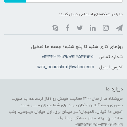
ما را در شبکه‌های اجتماعی دنبال کنید:
روزهای کاری شنبه تا پنج شنبه/ جمعه ها تعطیل
شماره تماس:
01342342129/09114544145
آدرس ایمیل:
sara_pourashraf@yahoo.com
درباره ما
فروشگاه ما از سال 1400 فعالیت خودش رو آغاز کرده، هم به صورت
حضوری و هم آنلاین امکان خرید برای شما عزیزان میسر هست
آدرس ما: گیلان، لاهیجان/سر میدان برق، اول خیابان فردوسی، جنب
ساندویچ مهتاب، لوازم خانگی پوراشرف
09114544145-01342342129