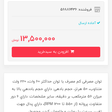
فروشنده: 56886436
آماده ارسال
13,500,000
تومان
افزودن به سبدخرید
توان مصرفی كم مصرف با توان حداكثر 60 وات، 220 ولت
متناوب، 50 هرتز، حجم بادهی: داراي حجم باددهي بالا به
ميزان 56 مترمكعب بر دقيقه، سایر مشخصات: داراي 6 دور
متفاوت پروانه (از 550 تا RPM 1200)، داراي پدال جهت
تغيير سرعت يا روشن و خاموش كردن محصول