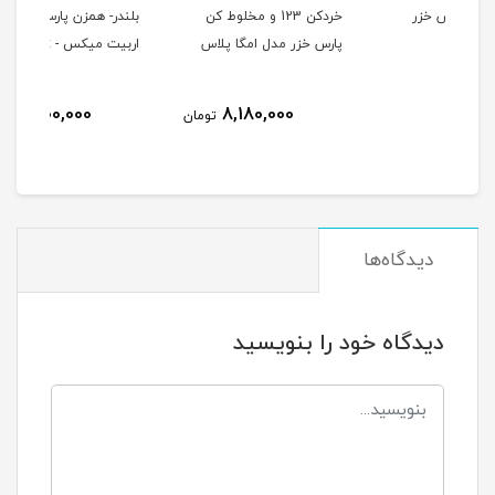
خردکن 123 و مخلوط کن
بلندر- همزن پارس خزر مدل
هند 
پارس خزر مدل امگا پلاس
اربیت میکس - Orbit Mix
سالسا -
8,000,000
8,180,000
تومان
تومان
دیدگاه‌ها
دیدگاه خود را بنویسید