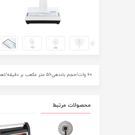
۶۰ وات/حجم باددهی۵۶ متر مکعب بر دقیقه/تعداد پره۳/ پره جنس پره پلاستیک/سرعت گردش پروانه۱۲۰۰
محصولات مرتبط