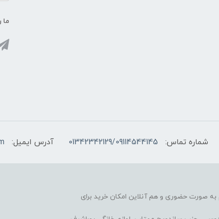
ما ر
شماره تماس:
01342342129/09114544145
آدرس ایمیل:
om
آغاز کرده، هم به صورت حضوری و هم آنلاین امکان خرید برای