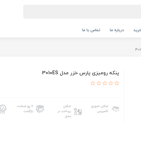
رید
درباره ما
تماس با ما
پنکه رومیزی پارس خزر مدل 3010ES
امکان تحویل
امکان
۷ روز ضمانت
اکسپرس
پرداخت در
بازگشت
محل