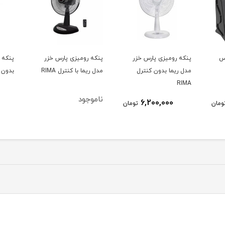
ر
پنکه رومیزی پارس خزر
پنکه پایه بلند Pro Smart
پنكه 
مدل ریما با کنترل RIMA
بدون WIFI پارس خزر
4070R پارس 
ناموجود
14,500,000
ومان
تومان