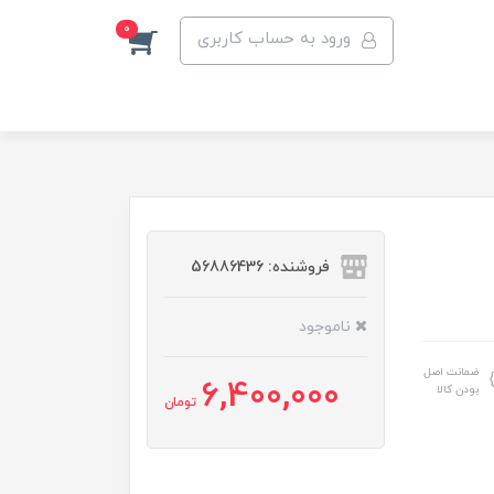
0
ورود به حساب کاربری
فروشنده: 56886436
ناموجود
ضمانت اصل
6,400,000
بودن کالا
تومان