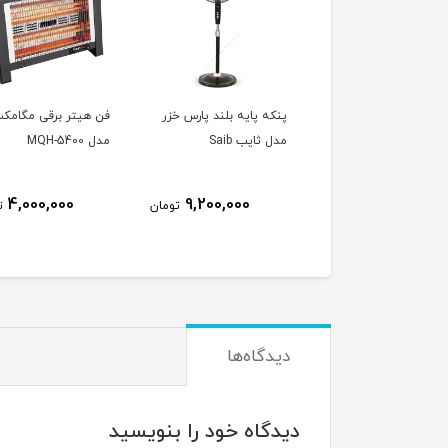
ه پایه بلند پارس خزر
فن هیتر برقی مگامکس
پنکه رومیزی پارس خز
ثایب Saib
مدل MQH-5400
مدل ریما بدون کنترل
RIMA
6,200,000
4,000,000
9,200,000
تومان
تومان
ت
دیدگاه‌ها
دیدگاه خود را بنویسید