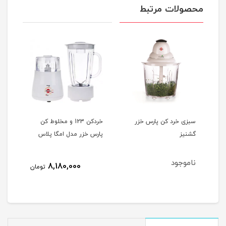
محصولات مرتبط
ارس خزر
خردکن 123 و مخلوط کن
بلندر- همزن پارس خزر مدل
پارس خزر مدل امگا پلاس
اربیت میکس - Orbit Mix
8,000,000
8,180,000
تومان
تومان