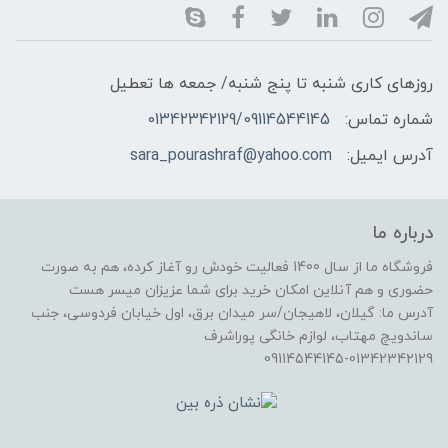
روزهای کاری شنبه تا پنج شنبه/ جمعه ها تعطیل
شماره تماس:
01342342129/09114544145
آدرس ایمیل:
sara_pourashraf@yahoo.com
درباره ما
فروشگاه ما از سال 1400 فعالیت خودش رو آغاز کرده، هم به صورت
حضوری و هم آنلاین امکان خرید برای شما عزیزان میسر هست
آدرس ما: گیلان، لاهیجان/سر میدان برق، اول خیابان فردوسی، جنب
ساندویچ مهتاب، لوازم خانگی پوراشرف
09114544145-01342342129