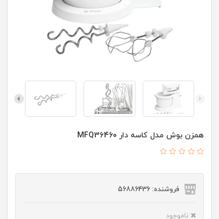
همزن بوش مدل کاسه دار MFQ36460
فروشنده: 56886436
ناموجود