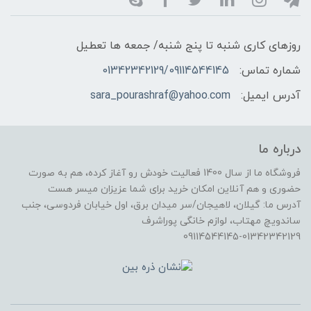
روزهای کاری شنبه تا پنج شنبه/ جمعه ها تعطیل
شماره تماس:
01342342129/09114544145
آدرس ایمیل:
sara_pourashraf@yahoo.com
درباره ما
فروشگاه ما از سال 1400 فعالیت خودش رو آغاز کرده، هم به صورت
حضوری و هم آنلاین امکان خرید برای شما عزیزان میسر هست
آدرس ما: گیلان، لاهیجان/سر میدان برق، اول خیابان فردوسی، جنب
ساندویچ مهتاب، لوازم خانگی پوراشرف
09114544145-01342342129