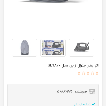
اتو بخار جنرال ژاپن مدل GE9866
فروشنده: 56886436
آماده ارسال