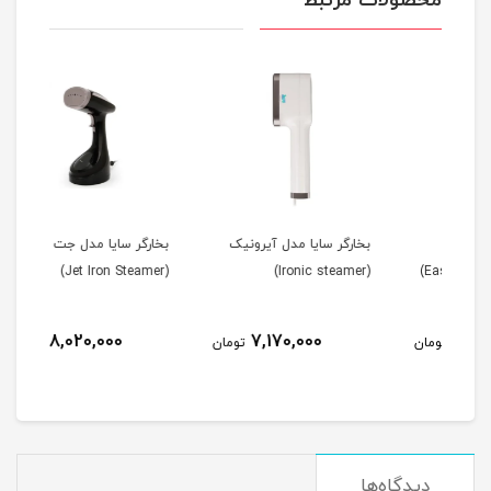
محصولات مرتبط
بخارگر سایا مدل آیرونیک
بخارگر سایا مدل جت آیرون
(Ironic steamer)
(Jet Iron Steamer)
پارس
8,020,000
7,170,000
مان
تومان
تومان
دیدگاه‌ها