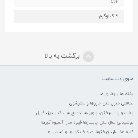
وزن
9 کیلوگرم
برگشت به بالا
منوی وب‌سایت
پنکه ها و بخاری ها
نظافتی منزل مثل جاروها و بخارشوی
پخت و پز: سرخکن، پلوپز،ساندویچ ساز، کباب پز، گریل...
نوشیدنی ساز، مثل چایسازها قهوه ساز، آبمیوه گیرها
کلیه غذاساز، چرخگوشت و خردکن ها و آسیاب ها