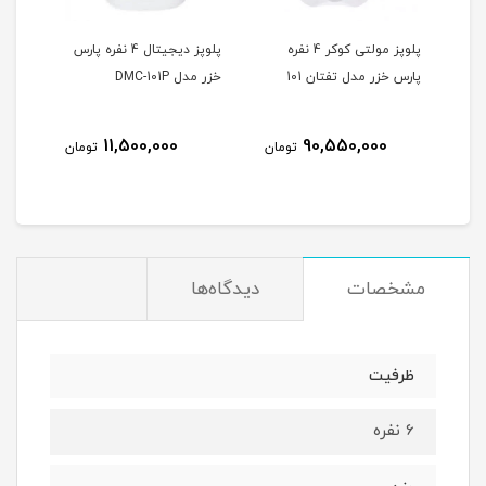
پلوپز مولتی کوکر 4 نفره
پلوپز ديجيتال 4 نفره پارس
پلوپز 8 نفره پارس خزر مدل
101
خزر مدل DMC-101P
كندوج 181
7,290,000
11,500,000
90
تومان
تومان
تومان
مشخصات
دیدگاه‌ها
ظرفیت
6 نفره