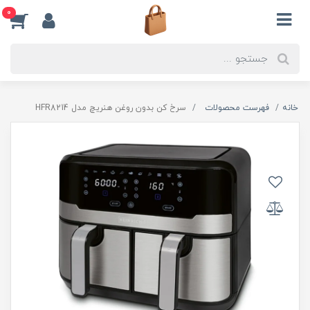
0
خانه
فهرست محصولات
سرخ کن بدون روغن هنریچ مدل HFR8214