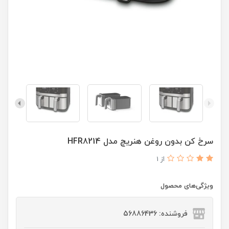
سرخ کن بدون روغن هنریچ مدل HFR8214
از 1
ویژگی‌های محصول
فروشنده: 56886436