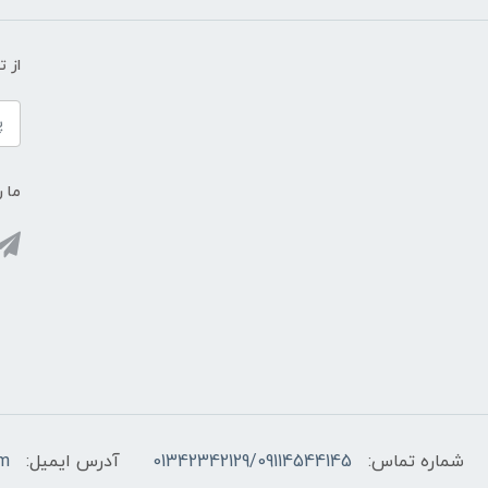
از 
ما ر
شماره تماس:
01342342129/09114544145
آدرس ایمیل:
om