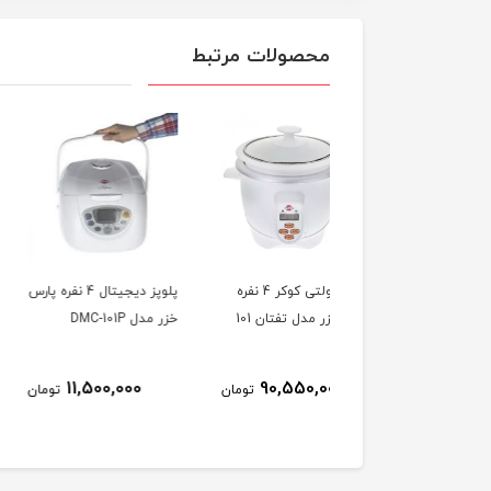
محصولات مرتبط
پلوپز مولتی کوکر 4 نفره
پلوپز ديجيتال 4 نفره پارس
پلوپز 8 نفره پارس خزر
 خزر مدل تفتان 101
خزر مدل DMC-101P
مدل كندوج 181
7,290,000
11,500,000
90,550,000
تومان
تومان
ت