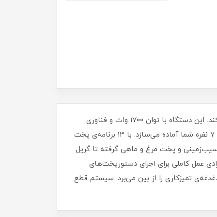
هواپز ۶.۲ لیتری فیلیپس مدل NA230/00، آشپزی روزمره را به یک تجربه‌ی خلاقانه و سرشار از طعم‌های سالم تبدیل می‌کند. این دستگاه با توان ۱۷۰۰ وات و فناوری
پیشرفته Rapid Air، غذاهایی با بافت بیرونی ترد و طلایی و داخلی آبدار و لطیف، آن هم با حداقل روغن، برای خانواده‌ی تا ۷ نفره شما آماده می‌سازد. با ۱۳ برنامه‌ی پخت
 سیب‌زمینی و پخت مرغ و ماهی گرفته تا گریل
انتی‌گراد و تایمر قابل تنظیم هم آزادی عمل کاملی برای اجرای دستورپخت‌های
‌ی تمیزکاری را از بین می‌برد. سیستم قطع