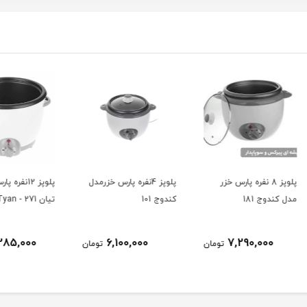
پلوپز 4نفره پارس خزرمدل
پلوپز 12نفره پارس خزرمدل
كندوج 101
تيان 271 - Tyan
مدل تيان 81
10,285,000
6,100,000
ومان
تومان
تومان