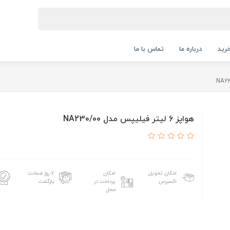
رید
درباره ما
تماس با ما
هواپز 6 لیتر فیلیپس مدل NA230/00
امکان تحویل
امکان
۷ روز ضمانت
اکسپرس
پرداخت در
بازگشت
محل