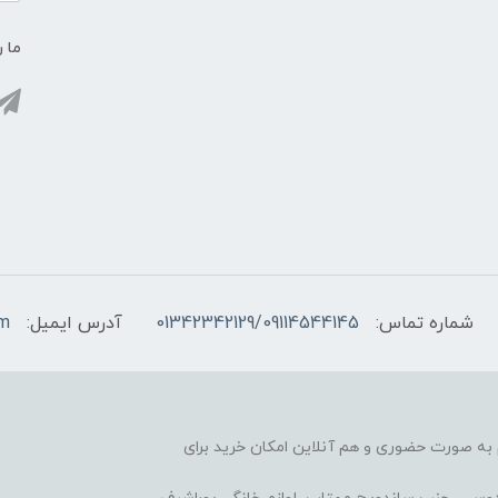
ما ر
شماره تماس:
01342342129/09114544145
آدرس ایمیل:
om
آغاز کرده، هم به صورت حضوری و هم آنلاین امکان خرید برای