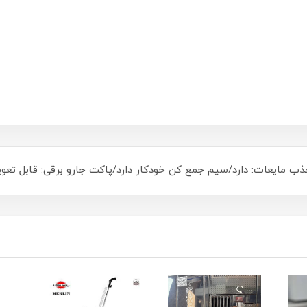
ت جذب مایعات: دارد/سیم جمع کن خودکار دارد/پاکت جارو برقی: قابل تع