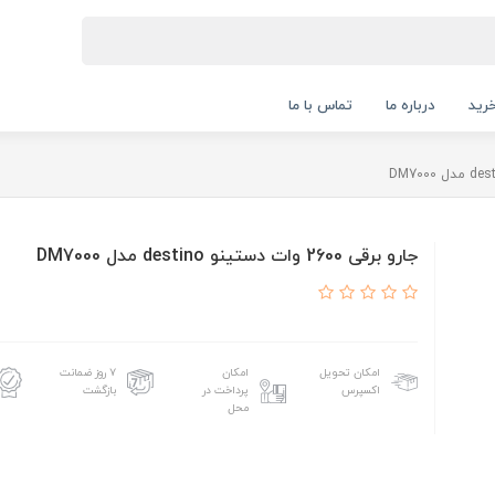
رید
درباره ما
تماس با ما
جارو برقی 2600 وات دستینو destino مدل DM7000
امکان تحویل
امکان
۷ روز ضمانت
اکسپرس
پرداخت در
بازگشت
محل