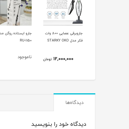
جاروبرقی عصایی 800 وات
جارو ایستاده روگن مدل
جارو برقی پارس خزر م
ل STARKY OKO
RU-1150
اکو - ECO 1900W Bosch
ناموجود
10,120,000
12,000,000
تومان
ت
دیدگاه‌ها
دیدگاه خود را بنویسید