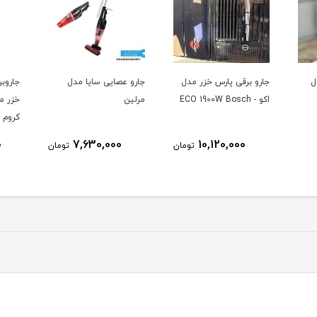
دل
جارو عصایی سایا مدل
جاروبرقی 2000 وات پارس
جارو 
مرلین
خزر مدل Turbo 2000
000W
کروم
0
13,230,000
7,630,000
ومان
تومان
تومان