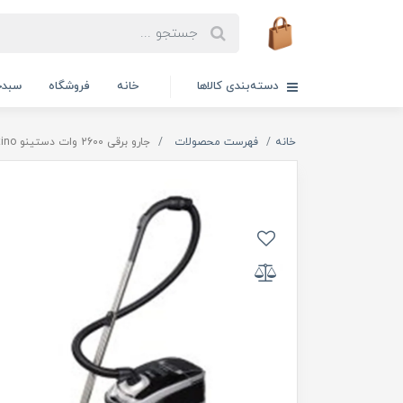
دسته‌بندی کالاها
خانه
فروشگاه
سبدخ
خانه
فهرست محصولات
جارو برقی 2600 وات دستینو destino مدل DM7000