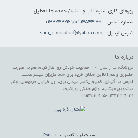
روزهای کاری شنبه تا پنج شنبه/ جمعه ها تعطیل
شماره تماس:
01342342129/09114544145
آدرس ایمیل:
sara_pourashraf@yahoo.com
درباره ما
فروشگاه ما از سال 1400 فعالیت خودش رو آغاز کرده، هم به صورت
حضوری و هم آنلاین امکان خرید برای شما عزیزان میسر هست
آدرس ما: گیلان، لاهیجان/سر میدان برق، اول خیابان فردوسی، جنب
ساندویچ مهتاب، لوازم خانگی پوراشرف
09114544145-01342342129
ساخت فروشگاه توسط
Portal.ir