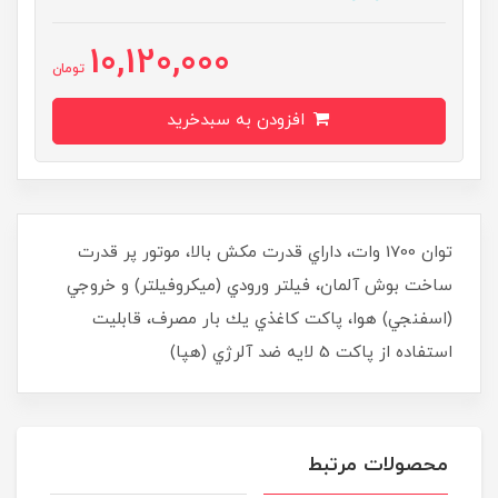
10,120,000
تومان
افزودن به سبدخرید
توان 1700 وات، داراي قدرت مكش بالا، موتور پر قدرت
ساخت بوش آلمان، فيلتر ورودي (ميكروفيلتر) و خروجي
(اسفنجي) هوا، پاكت كاغذي يك بار مصرف، قابليت
استفاده از پاكت 5 لايه ضد آلرژي (هپا)
محصولات مرتبط