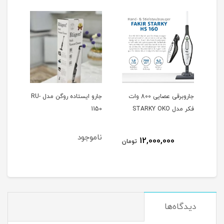
جاروبرقی عصایی 800 وات
جارو ایستاده روگن مدل RU-
جارو برقی پارس خزر مدل اکو
- ECO 1900W Bosch
1150
ناموجود
10,120,000
12,00
تومان
تومان
دیدگاه‌ها