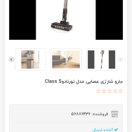
جارو شارژی عصایی مدل تورنادوClass S
فروشنده: 56886436
آماده ارسال