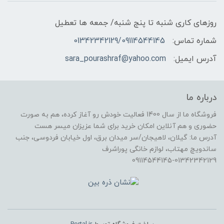
روزهای کاری شنبه تا پنج شنبه/ جمعه ها تعطیل
شماره تماس:
01342342129/09114544145
آدرس ایمیل:
sara_pourashraf@yahoo.com
درباره ما
فروشگاه ما از سال 1400 فعالیت خودش رو آغاز کرده، هم به صورت
حضوری و هم آنلاین امکان خرید برای شما عزیزان میسر هست
آدرس ما: گیلان، لاهیجان/سر میدان برق، اول خیابان فردوسی، جنب
ساندویچ مهتاب، لوازم خانگی پوراشرف
09114544145-01342342129