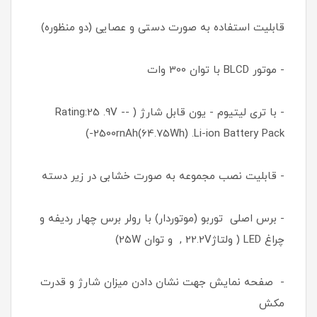
قابلیت استفاده به صورت دستی و عصایی (دو منظوره)
- موتور BLCD با توان 300 وات
- با تری لیتیوم - یون قابل شارژ ( Rating:25 .9V --
-2500rnAh(64.75Wh) .Li-ion Battery Pack)
- قابلیت نصب مجموعه به صورت خشابی در زیر دسته
- برس اصلی توربو (موتوردار) با رولر برس چهار ردیفه و
چراغ LED ( ولتاژ22.2V , و توان 25W)
- صفحه نمایش جهت نشان دادن میزان شارژ و قدرت
مکش