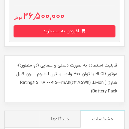
26,500,000
تومان
افزودن به سبدخرید
قابلیت استفاده به صورت دستی و عصایی (دو منظوره)-
موتور BLCD با توان 300 وات- با تری لیتیوم - یون قابل
شارژ ( Rating:25 .9V ---2500rnAh(64.75Wh) .Li-ion
Battery Pack)
مشخصات
دیدگاه‌ها