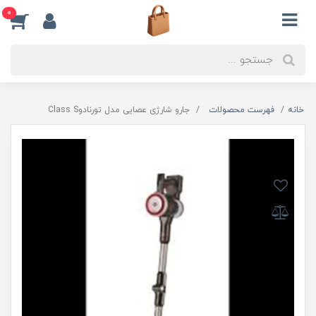
0
خانه
فهرست محصولات
جارو شارژی عصایی مدل تورنادوClass S