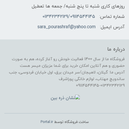
روزهای کاری شنبه تا پنج شنبه/ جمعه ها تعطیل
شماره تماس:
01342342129/09114544145
آدرس ایمیل:
sara_pourashraf@yahoo.com
درباره ما
فروشگاه ما از سال 1400 فعالیت خودش رو آغاز کرده، هم به صورت
حضوری و هم آنلاین امکان خرید برای شما عزیزان میسر هست
آدرس ما: گیلان، لاهیجان/سر میدان برق، اول خیابان فردوسی، جنب
ساندویچ مهتاب، لوازم خانگی پوراشرف
09114544145-01342342129
ساخت فروشگاه توسط
Portal.ir