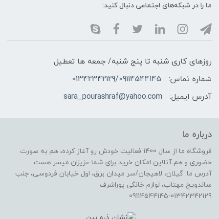
ما را در شبکه‌های اجتماعی دنبال کنید:
روزهای کاری شنبه تا پنج شنبه/ جمعه ها تعطیل
شماره تماس:
01342342129/09114544145
آدرس ایمیل:
sara_pourashraf@yahoo.com
درباره ما
فروشگاه ما از سال 1400 فعالیت خودش رو آغاز کرده، هم به صورت
حضوری و هم آنلاین امکان خرید برای شما عزیزان میسر هست
آدرس ما: گیلان، لاهیجان/سر میدان برق، اول خیابان فردوسی، جنب
ساندویچ مهتاب، لوازم خانگی پوراشرف
09114544145-01342342129