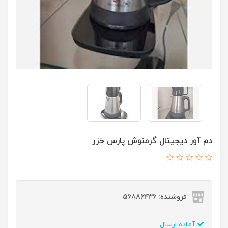
دم آور دیجیتال گرمنوش پارس خزر
فروشنده: 56886436
آماده ارسال