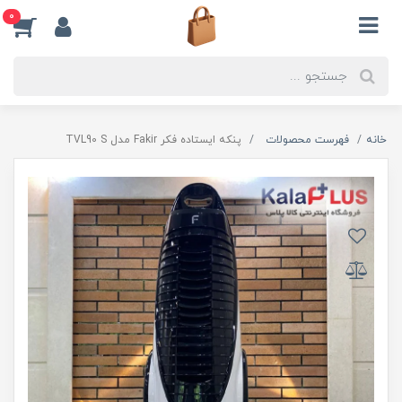
0
خانه
فهرست محصولات
پنکه ایستاده فکر Fakir مدل TVL90 S